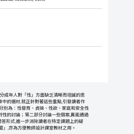
部分成年人對「性」方面缺乏清晰而坦誠的思
中的選材,就正針對著這些重點,引發讀者作
,分別為：性發育、貞操、性欲、家庭和安全性
對性的討論；第二部分討論一些個案,冀能通過
答形式,進一步消除讀者在特定課題上的疑
窗」,亦為方便教師設計課室教材之用。