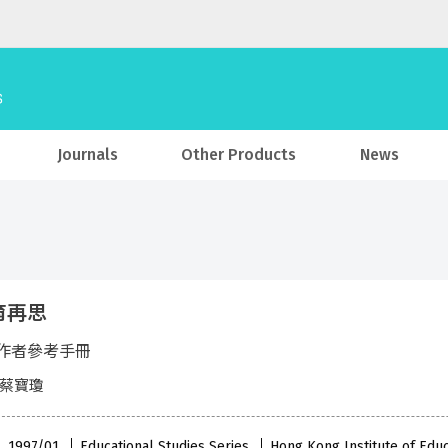
Journals
Other Products
News
育再思
作者參考手冊
 蔡寶瓊
 , 1997/01
Educational Studies Series
Hong Kong Institute of Edu