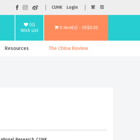
CUHK
Login
繁
简
(0)
0 item(s) - US$0.00
Wish List
Resources
The China Review
cational Research, CUHK