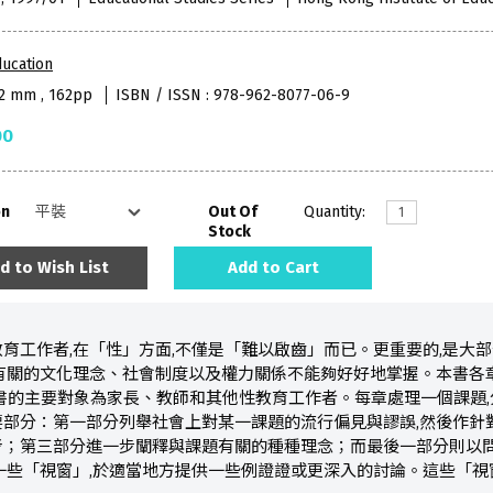
ucation
52 mm , 162pp
ISBN / ISSN : 978-962-8077-06-9
00
on
Out Of
Quantity:
Stock
d to Wish List
Add to Cart
育工作者,在「性」方面,不僅是「難以啟齒」而已。更重要的,是大
有關的文化理念、社會制度以及權力關係不能夠好好地掌握。本書各章
書的主要對象為家長、教師和其他性教育工作者。每章處理一個課題
部分：第一部分列舉社會上對某一課題的流行偏見與謬誤,然後作針
考；第三部分進一步闡釋與課題有關的種種理念；而最後一部分則以問
一些「視窗」,於適當地方提供一些例證證或更深入的討論。這些「視