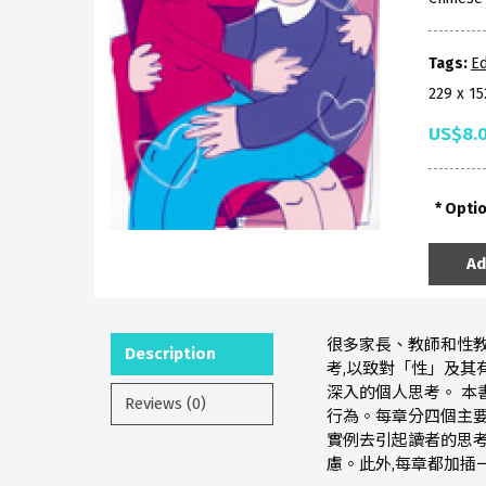
Tags:
Ed
229 x 1
US$8.
Opti
Ad
很多家長、教師和性教
Description
考,以致對「性」及其
深入的個人思考。 本
Reviews (0)
行為。每章分四個主要
實例去引起讀者的思
慮。此外,每章都加插