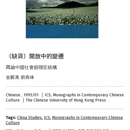
（缺貨）開放中的變遷
再論中國社會超穩定結構
金觀濤, 劉青峰
Chinese , 1993/01
ICS, Monographs in Contemporary Chinese
Culture
The Chinese University of Hong Kong Press
Tags:
China Studies
,
ICS
,
Monographs in Contemporary Chinese
Culture