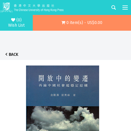
(0)
0 item(s) - US$0.00
Wish List
BACK