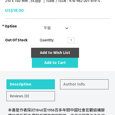
210 x 140 mm , 543pp
ISBN / ISSN : 978-962-201-619-4
US$18.00
Option
Out Of Stock
Quantity:
Add to Wish List
Add to Cart
Description
Author Info.
Reviews (0)
本書是作者探討1840至1956百多年間中國社會宏觀結構變