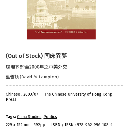
(Out of Stock) 同床異夢
處理1989至2000年之中美外交
藍普頓 (David M. Lampton)
Chinese , 2003/07
The Chinese University of Hong Kong
Press
Tags:
China Studies
,
Politics
229 x 152 mm , 592pp
ISBN / ISSN : 978-962-996-108-4