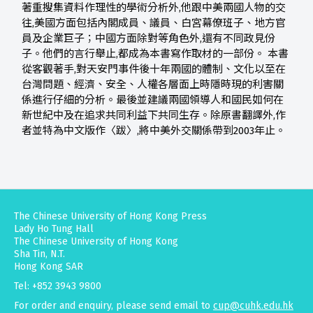
著重搜集資料作理性的學術分析外,他跟中美兩國人物的交
往,美國方面包括內閣成員、議員、白宮幕僚班子、地方官
員及企業巨子；中國方面除對等角色外,還有不同政見份
子。他們的言行舉止,都成為本書寫作取材的一部份。 本書
從客觀著手,對天安門事件後十年兩國的體制、文化以至在
台灣問題、經濟、安全、人權各層面上時隱時現的利害關
係進行仔細的分析。最後並建議兩國領導人和國民如何在
新世紀中及在追求共同利益下共同生存。除原書翻譯外,作
者並特為中文版作〈跋〉,將中美外交關係帶到2003年止。
The Chinese University of Hong Kong Press
Lady Ho Tung Hall
The Chinese University of Hong Kong
Sha Tin, N.T.
Hong Kong SAR
Tel: +852 3943 9800
For order and enquiry, please send email to
cup@cuhk.edu.hk