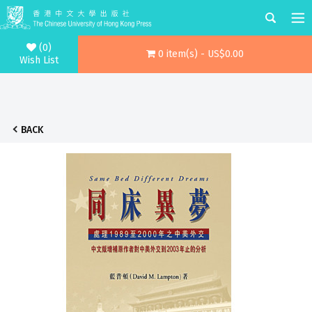
(0)
0 item(s) - US$0.00
Wish List
BACK