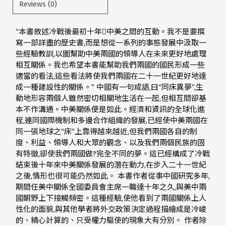
Reviews (0)
“本書敘述冷戰後最初十年中美之間的互動。我不是要撰
寫一部詳盡的歷史書,而是想從一系列的事態發展中汲取一
些經驗教訓,以圖幫助中美兩國的領導人在未來更好地處理
相互關係。我也希望本書能幫助我們兩國的國民形成一些
適當的看法,這些看法將使我們兩國在二十一世紀更好地達
成一種建設性的關係。” 中國有一句成語,曰“同床異夢”,生
動地形容兩個人雖然密切相關地生活在一起,但相互間卻基
本不作溝通。中美關係便是如此。經濟和資訊的全球化進
程,連同國際機制和多邊合作組織的發展,已經使中美兩國在
同一張地球之“床”上靠得越來越近,但我們兩國各自的制
度、利益、領導人和大眾的觀念、以及我們兩個民族的固
有特徵,卻使我們兩國做?完全不同的夢。這已經構成了冷戰
結束後十年來中美關係發展的潛在動力,在步入二十一世紀
之後,情形也很可能仍然如此。 本書作者從事中國研究多年,
期間任美中關係全國委員會主席一職達十年之久,與美中兩
國朝野上下接觸頻密。這種經驗,使他看到了兩國關係上人
性化的面貌,與其他學者將外交政策決定過程描繪成是冷峻
的、精心計算的、只受權力驅使的現象大有分別。 作者除