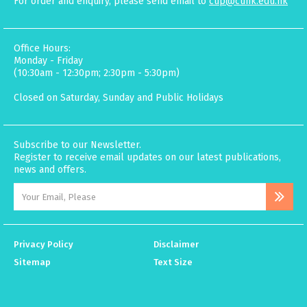
For order and enquiry, please send email to
cup@cuhk.edu.hk
Office Hours:
Monday - Friday
(10:30am - 12:30pm; 2:30pm - 5:30pm)
Closed on Saturday, Sunday and Public Holidays
Subscribe to our Newsletter.
Register to receive email updates on our latest publications,
news and offers.
Privacy Policy
Disclaimer
Sitemap
Text Size