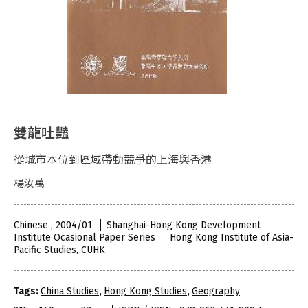
雙龍吐豔
從城市本位到區域帶動競爭的上海與香港
楊汝萬
Chinese , 2004/01
Shanghai-Hong Kong Development
Institute Ocasional Paper Series
Hong Kong Institute of Asia-
Pacific Studies, CUHK
Tags:
China Studies
,
Hong Kong Studies
,
Geography