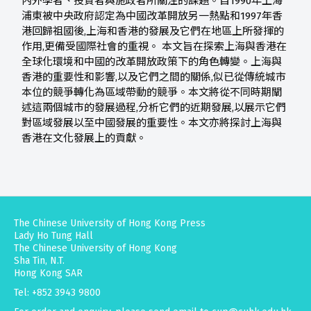
內外學者、投資者與施政者所關注的課題。自1990年上海
浦東被中央政府認定為中國改革開放另一熱點和1997年香
港回歸祖國後,上海和香港的發展及它們在地區上所發揮的
作用,更備受國際社會的重視。 本文旨在探索上海與香港在
全球化環境和中國的改革開放政策下的角色轉變。上海與
香港的重要性和影響,以及它們之間的關係,似已從傳統城市
本位的競爭轉化為區域帶動的競爭。本文將從不同時期闡
述這兩個城市的發展過程,分析它們的近期發展,以展示它們
對區域發展以至中國發展的重要性。本文亦將探討上海與
香港在文化發展上的貢獻。
The Chinese University of Hong Kong Press
Lady Ho Tung Hall
The Chinese University of Hong Kong
Sha Tin, N.T.
Hong Kong SAR
Tel: +852 3943 9800