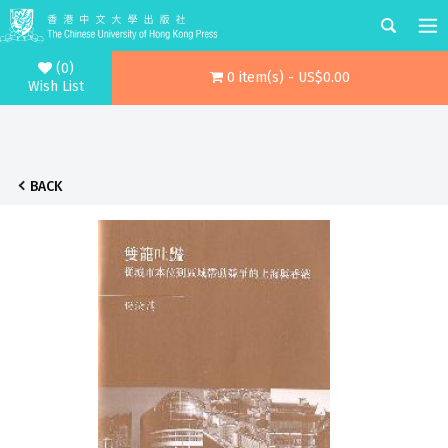
(0)
0 item(s) - US$0.00
Wish List
BACK