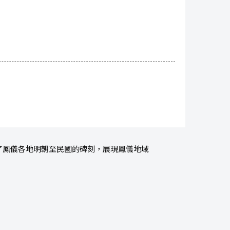
了鳳儀各地明朝至民國的碑刻，展現鳳儀地域