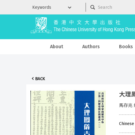
About
Authors
Books
BACK
大理鳳
馬存兆 
Chinese