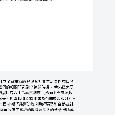
建立了資訊系統,監測其社會生活條件的狀況
澳門的相關研究,到了適當時機。 香港亞太研
門居民綜合生活素質調查」,透過上門家訪,收
感受、期望和價值觀,本書為有關成果和分析。
市民,亦期望能幫助政府瞭解弱勢和自覺被剝
面向,提供了實證的數據及深入的分析,出版成