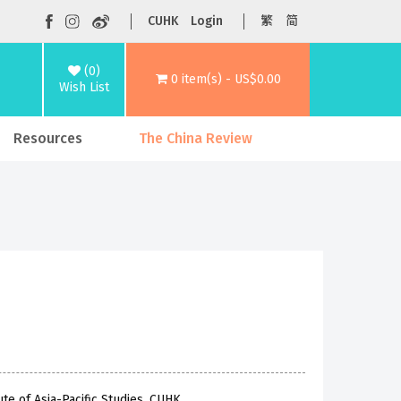
CUHK
Login
繁
简
(0)
0 item(s) - US$0.00
Wish List
Resources
The China Review
te of Asia-Pacific Studies, CUHK