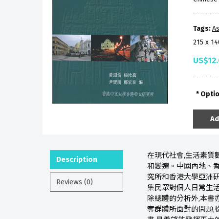
Tags:
As
215 x 1
US$12
Opti
Ad
在現代社會,生活素質
Description
和變遷。中國內地、香
究所和香港大學亞洲研
Reviews (0)
集民眾對個人日常生活
除總體的分析外,本書
奪群體所面對的問題,