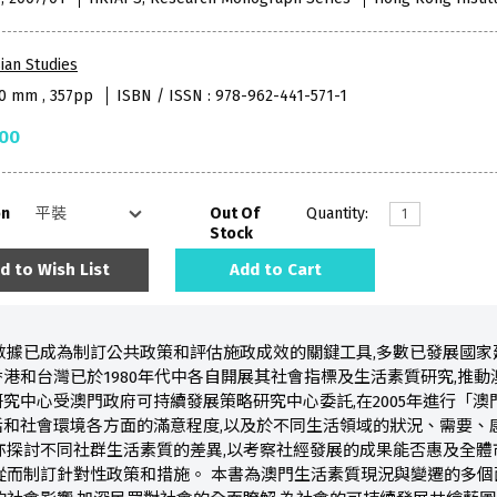
ian Studies
40 mm , 357pp
ISBN / ISSN : 978-962-441-571-1
.00
on
Out Of
Quantity:
Stock
d to Wish List
Add to Cart
數據已成為制訂公共政策和評估施政成效的關鍵工具,多數已發展國家
港和台灣已於1980年代中各自開展其社會指標及生活素質研究,推動
究中心受澳門政府可持續發展策略研究中心委託,在2005年進行「澳
和社會環境各方面的滿意程度,以及於不同生活領域的狀況、需要、
亦探討不同社群生活素質的差異,以考察社經發展的成果能否惠及全體
從而制訂針對性政策和措施。 本書為澳門生活素質現況與變遷的多個