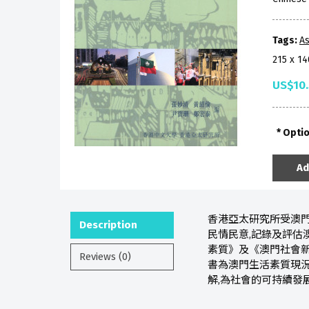
Tags:
As
215 x 1
US$10
Opti
Ad
香港亞太研究所受澳門
Description
民情民意,記錄及評估
素質》及《澳門社會新
Reviews (0)
書為澳門生活素質現況
解,為社會的可持續發