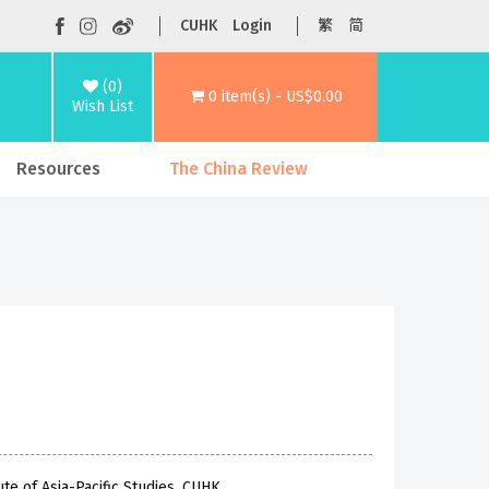
CUHK
Login
繁
简
(0)
0 item(s) - US$0.00
Wish List
Resources
The China Review
te of Asia-Pacific Studies, CUHK