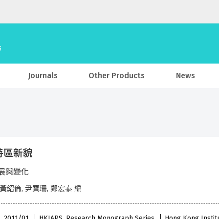
Journals
Other Products
News
特區新貌
展與變化
 黃紹倫, 尹寶珊, 鄭宏泰 編
 , 2011/01
HKIAPS, Research Monograph Series
Hong Kong Institu