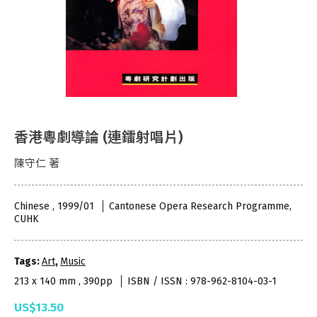
香港粵劇導論 (連鐳射唱片)
陳守仁 著
Chinese , 1999/01
Cantonese Opera Research Programme,
CUHK
Tags:
Art
,
Music
213 x 140 mm , 390pp
ISBN / ISSN : 978-962-8104-03-1
US$13.50