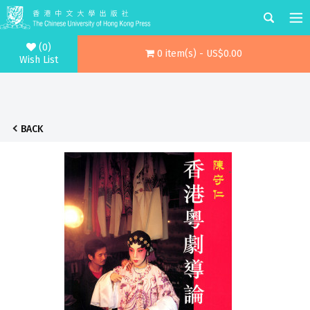
(0)
0 item(s) - US$0.00
Wish List
BACK