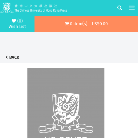
(0)
0 item(s) - US$0.00
Wish List
BACK