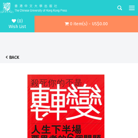
(0)
0 item(s) - US$0.00
Wish List
BACK