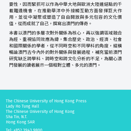
要性，因而緊抓可以作為中華大地與歐洲大陸連結點的千
載難逢機會，在推動華洋中外接觸互動方面發揮巨大作
用，並從中凝聚或塑造了自由開放與多元包容的文化價
值，從而成就了自己，撰寫出澳門的傳奇。
本書以澳門的多層次對外關係為核心，再以強調區域融合
為經、重視協同效應為緯，集合歷史、政治、經濟、社會
和國際關係的學者，從不同時空和不同學科的角度，縱橫
暢論澳門古今內外的對外關係與發展過程，補充當前澳門
研究缺乏跨學科、跨時空和跨文化分析的不足，為關心澳
門發展的讀者展示一個相對立體、多元的澳門。
The Chinese University of Hong Kong Press
Lady Ho Tung Hall
The Chinese University of Hong Kong
Sha Tin, N.T.
Hong Kong SAR
Tel: +852 3943 9800