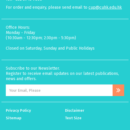
For order and enquiry, please send email to
cup@cuhk.edu.hk
Office Hours:
Monday - Friday
(10:30am - 12:30pm; 2:30pm - 5:30pm)
Closed on Saturday, Sunday and Public Holidays
Subscribe to our Newsletter.
Register to receive email updates on our latest publications,
news and offers.
Privacy Policy
Disclaimer
Sitemap
Text Size