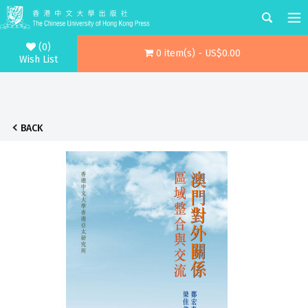
(0)
0 item(s) - US$0.00
Wish List
BACK