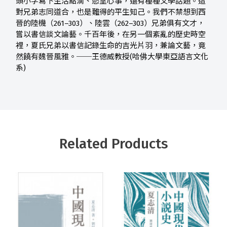
頭小字寫下生活點滴、慾望心事，還有種種文學話題。這
對兄弟志同道合，也是難得的平生知己。我們不禁想到西
晉的陸機（261–303）、陸雲（262–303）兄弟俱有文才，
嘗以書信談文論藝。千百年後，在另一個紊亂的歷史時空
裡，夏氏兄弟以書信記錄生命的吉光片羽，兼論文藝，竟
然饒有魏晉風雅。──王德威教授(哈佛大學東亞語言文化
系)
Related Products