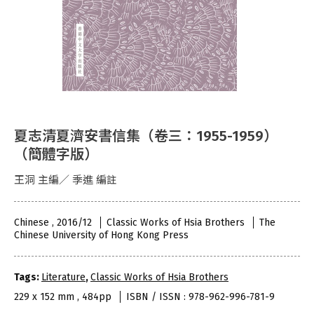
夏志清夏濟安書信集（卷三：1955-1959）
（簡體字版）
王洞 主編／ 季進 編註
Chinese , 2016/12
Classic Works of Hsia Brothers
The
Chinese University of Hong Kong Press
Tags:
Literature
,
Classic Works of Hsia Brothers
229 x 152 mm , 484pp
ISBN / ISSN : 978-962-996-781-9