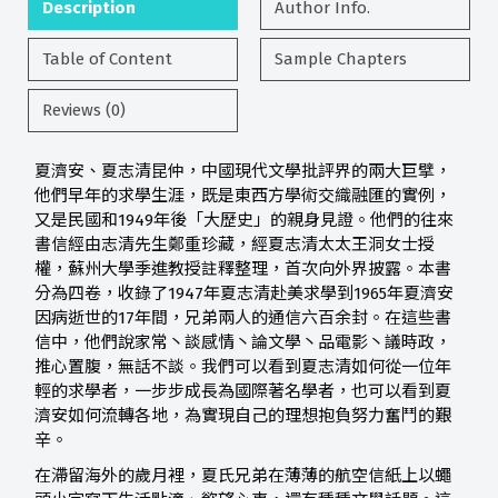
Description
Author Info.
Table of Content
Sample Chapters
Reviews (0)
夏濟安、夏志清昆仲，中國現代文學批評界的兩大巨擘，
他們早年的求學生涯，既是東西方學術交織融匯的實例，
又是民國和1949年後「大歷史」的親身見證。他們的往來
書信經由志清先生鄭重珍藏，經夏志清太太王洞女士授
權，蘇州大學季進教授註釋整理，首次向外界披露。本書
分為四卷，收錄了1947年夏志清赴美求學到1965年夏濟安
因病逝世的17年間，兄弟兩人的通信六百余封。在這些書
信中，他們說家常丶談感情丶論文學丶品電影丶議時政，
推心置腹，無話不談。我們可以看到夏志清如何從一位年
輕的求學者，一步步成長為國際著名學者，也可以看到夏
濟安如何流轉各地，為實現自己的理想抱負努力奮鬥的艱
辛。
在滯留海外的歲月裡，夏氏兄弟在薄薄的航空信紙上以蠅