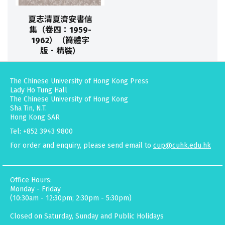
夏志清夏濟安書信
集（卷四：1959-
1962）（簡體字
版．精裝）
The Chinese University of Hong Kong Press
Lady Ho Tung Hall
The Chinese University of Hong Kong
Sha Tin, N.T.
Hong Kong SAR
Tel: +852 3943 9800
For order and enquiry, please send email to
cup@cuhk.edu.hk
Office Hours:
Monday - Friday
(10:30am - 12:30pm; 2:30pm - 5:30pm)
Closed on Saturday, Sunday and Public Holidays