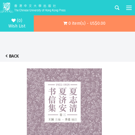
(0)
0 item(s) - US$0.00
Wish List
BACK