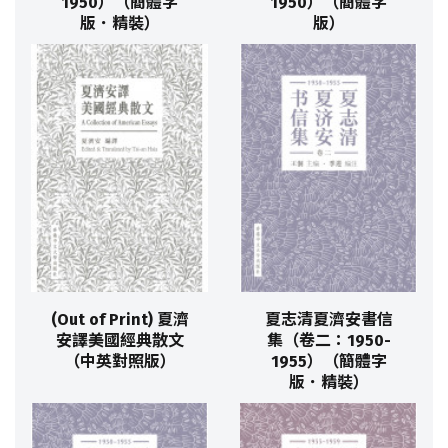
1950）（簡體字
1950）（簡體字
版．精裝）
版）
(Out of Print) 夏濟
夏志清夏濟安書信
安譯美國經典散文
集（卷二：1950-
（中英對照版）
1955）（簡體字
版．精裝）