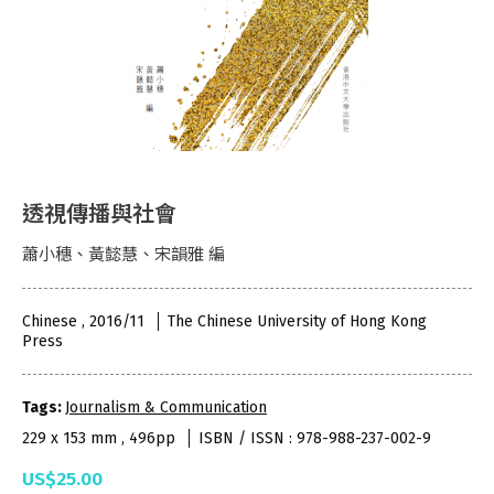
透視傳播與社會
蕭小穗、黃懿慧、宋韻雅 編
Chinese , 2016/11
The Chinese University of Hong Kong
Press
Tags:
Journalism & Communication
229 x 153 mm , 496pp
ISBN / ISSN : 978-988-237-002-9
US$25.00