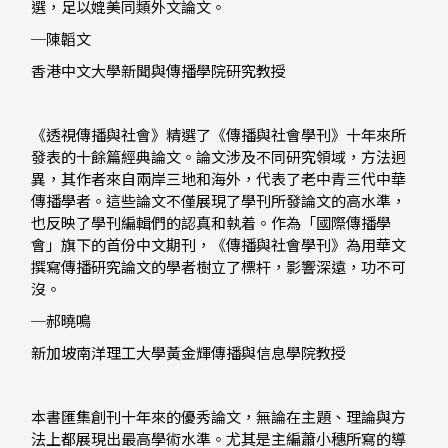
選，足以媲美同類外文論文。
─陳韜文
香港中文大學新聞與傳播學院研究教授
《透視傳播與社會》精選了《傳播與社會學刊》十年來所
發表的十餘篇經典論文。論文涉及不同研究領域，方法迥
異，其作者來自兩岸三地和海外，代表了老中青三代中華
傳播學者。這些論文不僅展現了學刊所發論文的高水準，
也反映了學刊編輯們的認真和執着。作為「國際傳播學
會」旗下的首份中文期刊，《傳播與社會學刊》為用華文
撰寫傳播研究論文的學者樹立了標杆，影響深遠，功不可
沒。
─郝曉鳴
新加坡南洋理工大學黃金輝傳播與信息學院教授
本書匯集創刊十年來的優秀論文，無論在主題、理論與方
法上都展現出最高學術水準。尤其是主編蕭小穗所寫的導