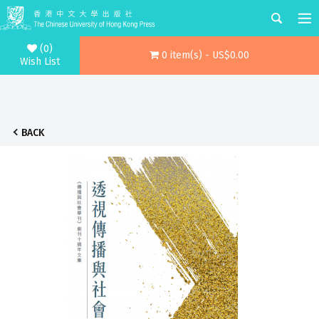
(0)
0 item(s) - US$0.00
Wish List
BACK