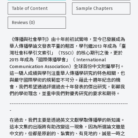
Table of Content
Sample Chapters
Reviews (0)
《傳播與社會學刊》由十年前初試鶯啼，至今已發展成為
華人傳播學論文發表平臺的翹首，學刊繼2013 年成為「臺
灣社會科學引文索引」（TSSCI）的核心期刊之後，更於
2015 年成為「國際傳播學會」（ International
Communication Association）全球首份中文附屬學刊。
這一驕人成績與學刊注重華人傳播學研究的特色相關，也
與嚴守國際學術的規範密不可分。藉此十週年紀念的機
會，我們希望通過評選過去十年發表的傑出研究，彰顯我
們的學術理念，並重申我們對優秀研究的要求和期待。
----------------------------------------------------------------
-
在過去，我們主要是透過英文文獻學取傳播學的新知識。
這本文集的出版將有助改變這一現象，因為所選論文雖是
中文的，但都是原創的、紮實的、有見地的，誠是一時之