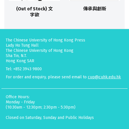
(Out of Stock) 文
傳承與創新
字欲
The Chinese University of Hong Kong Press
Lady Ho Tung Hall
The Chinese University of Hong Kong
Sha Tin, N.T.
Hong Kong SAR
Tel: +852 3943 9800
For order and enquiry, please send email to
cup@cuhk.edu.hk
Office Hours:
Monday - Friday
(10:30am - 12:30pm; 2:30pm - 5:30pm)
Closed on Saturday, Sunday and Public Holidays