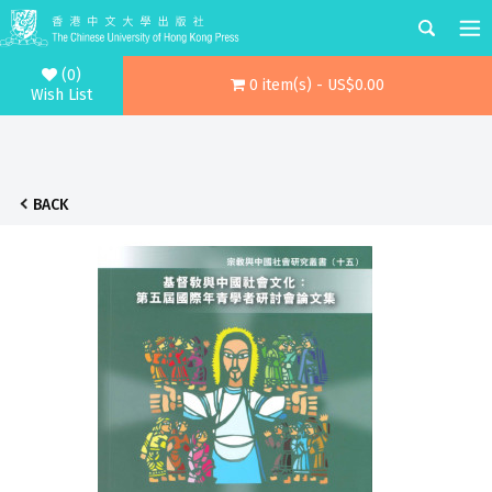
(0)
0 item(s) - US$0.00
Wish List
BACK