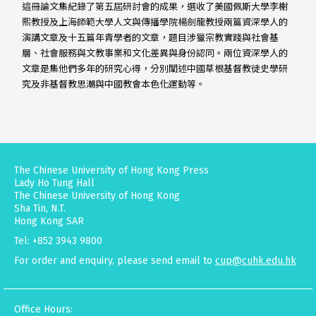
這冊論文集紀錄了第五屆研討會的成果，選收了美國佩斯大學李榭
熙教授及上海師範大學人文與傳播學院楊劍龍教授兩篇資深學人的
演講文章及十五篇年青學者的文章，題目涉獵宗教實踐與社會基
層、社會服務與文教事業和文化差異與身份認同。兩位資深學人的
文章是集他們多年的研究心得，分別闡述中國草根基督教徒史學研
究及非基督教思潮與中國教會本色化運動等。
The Chinese University of Hong Kong Press
Lady Ho Tung Hall
The Chinese University of Hong Kong
Sha Tin, N.T.
Hong Kong SAR
Tel: +852 3943 9800
For order and enquiry, please send email to
cup@cuhk.edu.hk
Office Hours: