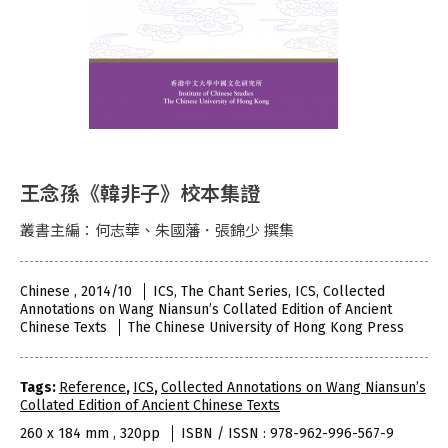
王念孫《韓非子》校本集證
叢書主編：何志華、朱國藩．張錦少 撰集
Chinese , 2014/10
ICS, The Chant Series, ICS, Collected
Annotations on Wang Niansun’s Collated Edition of Ancient
Chinese Texts
The Chinese University of Hong Kong Press
Tags:
Reference
,
ICS
,
Collected Annotations on Wang Niansun’s
Collated Edition of Ancient Chinese Texts
260 x 184 mm , 320pp
ISBN / ISSN : 978-962-996-567-9