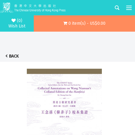
(0)
0 item(s) - US$0.00
Wish List
BACK