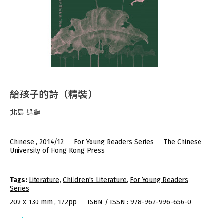
給孩子的詩（精裝）
北島 選編
Chinese , 2014/12
For Young Readers Series
The Chinese
University of Hong Kong Press
Tags:
Literature
,
Children's Literature
,
For Young Readers
Series
209 x 130 mm , 172pp
ISBN / ISSN : 978-962-996-656-0