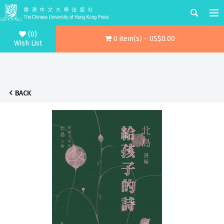
(0)
0 item(s) - US$0.00
Wish List
BACK