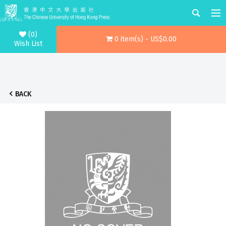
(0)
0 item(s) - US$0.00
Wish List
BACK