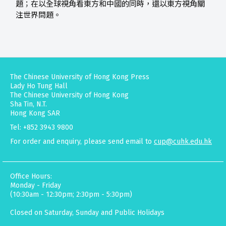
題；在以全球視角看東方和中國的同時，還以東方視角關
注世界問題。
The Chinese University of Hong Kong Press
Lady Ho Tung Hall
The Chinese University of Hong Kong
Sha Tin, N.T.
Hong Kong SAR
Tel: +852 3943 9800
For order and enquiry, please send email to
cup@cuhk.edu.hk
Office Hours:
Monday - Friday
(10:30am - 12:30pm; 2:30pm - 5:30pm)
Closed on Saturday, Sunday and Public Holidays