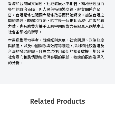
香港和台灣同文同種，社經發展水平相若，兩地雖經歷百
多年的政治區隔，但人民保持頻繁交往，經貿關係亦緊
密，台港關係也隨兩岸關係改善而開始解凍。加強台港之
間的溝通、瞭解和互動，除了是一個推動區域化可取的着
力點，也有助雙方攜手因應中國影響力長驅直入兩地本土
社會各領域的衝擊。
本書邀集兩地學者，就婚姻與家庭、社會問題、政治態度
與價值，以及中國關係與效應等議題，探討和比較香港及
台灣的發展經驗。各論文均運用最新的調查數據，對台港
社會意向和民情動態提供客觀的數據、敏銳的觀察及深入
的分析。
Related Products