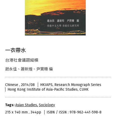
一衣帶水
台港社會議題縱橫
趙永佳、蕭新煌、尹寶珊 編
Chinese , 2014/08
HKIAPS, Research Monograph Series
Hong Kong Institute of Asia-Pacific Studies, CUHK
Tags:
Asian Studies
,
Sociology
215 x 140 mm , 344pp
ISBN / ISSN : 978-962-441-598-8