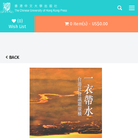
(0)
0 item(s) - US$0.00
Wish List
BACK