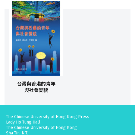
台灣與香港的青年
與社會變貌
The Chinese University of Hong Kong Press
Lady Ho Tung Hall
The Chinese University of Hong Kong
Sha Tin, N.T.