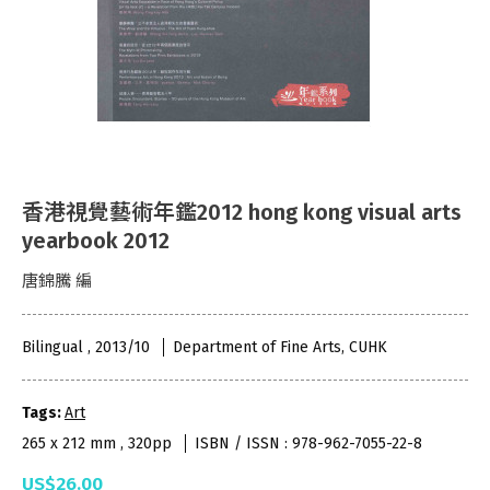
香港視覺藝術年鑑2012 hong kong visual arts
yearbook 2012
唐錦騰 編
Bilingual , 2013/10
Department of Fine Arts, CUHK
Tags:
Art
265 x 212 mm , 320pp
ISBN / ISSN : 978-962-7055-22-8
US$26.00