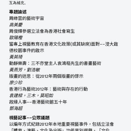
互為補充。
專題論述
周綠雲的藝術宇宙
高美慶
周俊輝參選立法會為香港社會寫生
歐陽檉
當專上視藝教育在香港文化政策(或其缺席)面對––浸大啟
德校園事件的啟示
黃英琦
動靜樂壽：三不亦堂主人袁鴻樞先生的書畫藝術
黃燕芳，劉浩敏
版畫的迷思：從2012年兩個版畫的啓示
廖少珍
香港行為藝術2012年：藝術與存在的行動
袁建樑，三木，莫昭如
故緣人事––香港藝術館五十年
鄧海超
視藝記事
––
公眾議題
以編年方式紀錄2012年本地重要視藝事件，包括立法會
「體育、演藝、文化及出版」功能界別選舉、「文化