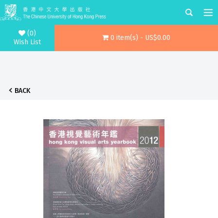
(0)
0 item(s) - US$0.00
Wish List
BACK