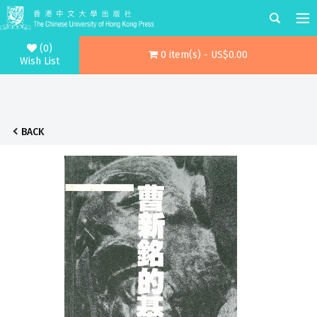
(0)
0 item(s) - US$0.00
Wish List
BACK