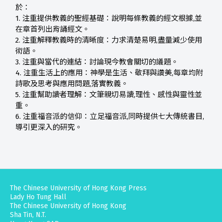
於：
1. 注重提供教義的聖經基礎：說明每條教義的經文根據,並
在章首列出背誦經文。
2. 注重解釋教義時的清晰度：力求清楚易明,盡量減少使用
術語。
3. 注重與當代的連結：討論現今教會關切的議題。
4. 注重生活上的應用：神學是生活、敬拜與讚美,每章均附
詩歌及思考與應用問題,落實教義。
5. 注重幫助讀者理解：文筆親切易讀,理性、感性與靈性並
重。
6. 注重福音派的信仰：立足福音派,同時提供七大傳統書目,
導引更深入的研究。
The Chinese University of Hong Kong Press
Lady Ho Tung Hall
The Chinese University of Hong Kong
Sha Tin, N.T.