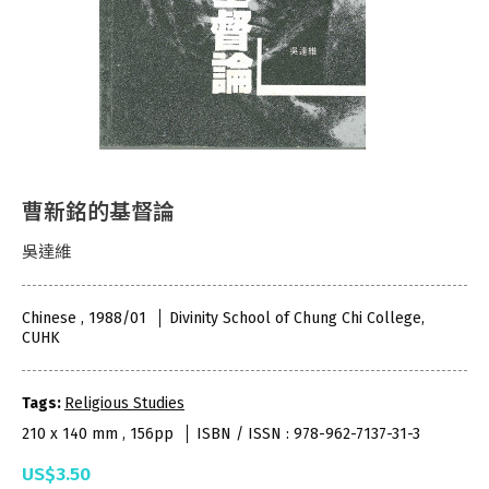
曹新銘的基督論
吳達維
Chinese , 1988/01
Divinity School of Chung Chi College,
CUHK
Tags:
Religious Studies
210 x 140 mm , 156pp
ISBN / ISSN : 978-962-7137-31-3
US$3.50