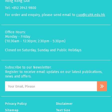
Hong Kong SAR
Tel: +852 3943 9800
For order and enquiry, please send email to
cup@cuhk.edu.hk
Office Hours:
Monday - Friday
(10:30am - 12:30pm; 2:30pm - 5:30pm)
Closed on Saturday, Sunday and Public Holidays
Subscribe to our Newsletter.
Register to receive email updates on our latest publications,
news and offers.
Privacy Policy
Disclaimer
Sitemap
Text Size