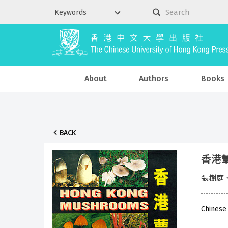
About
Authors
Books
BACK
香港
張樹庭
Chinese