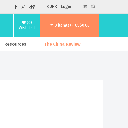
CUHK
Login
繁
简
(0)
0 item(s) - US$0.00
Wish List
Resources
The China Review