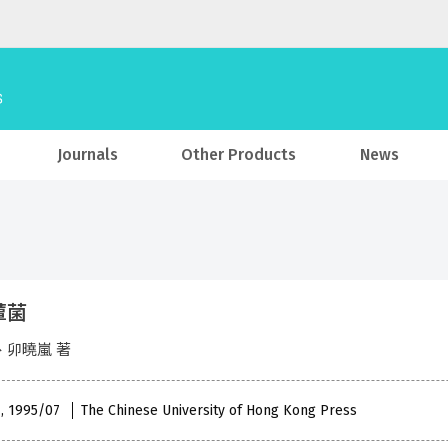
Journals
Other Products
News
蕈菌
、卯曉嵐 著
 , 1995/07
The Chinese University of Hong Kong Press