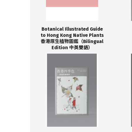
Botanical Illustrated Guide
to Hong Kong Native Plants
香港原生植物圖鑑（Bilingual
Edition 中英雙語）