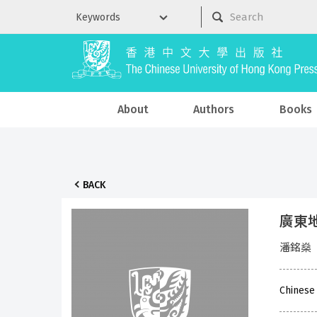
About
Authors
Books
BACK
廣東
潘銘燊
Chinese