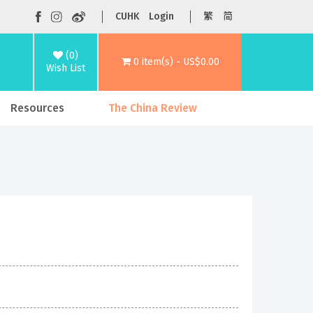
CUHK
Login
繁
简
(0)
0 item(s) - US$0.00
Wish List
Resources
The China Review