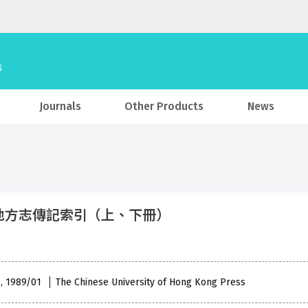
Journals
Other Products
News
地方志傳記索引（上、下冊）
 , 1989/01
The Chinese University of Hong Kong Press