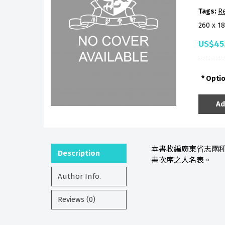
Tags:
R
260 x 1
US$45
Opti
Ad
本書收編廣東省志兩種
Description
書次序之人名表。
Author Info.
Reviews (0)