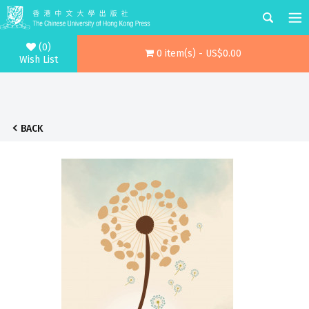
(0)
0 item(s) - US$0.00
Wish List
BACK