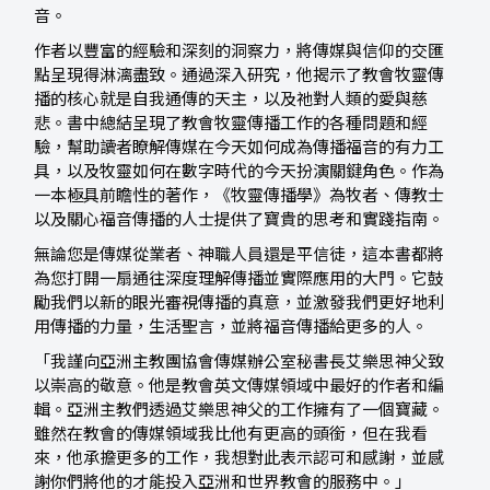
音。
作者以豐富的經驗和深刻的洞察力，將傳媒與信仰的交匯
點呈現得淋漓盡致。通過深入研究，他揭示了教會牧靈傳
播的核心就是自我通傳的天主，以及祂對人類的愛與慈
悲。書中總結呈現了教會牧靈傳播工作的各種問題和經
驗，幫助讀者瞭解傳媒在今天如何成為傳播福音的有力工
具，以及牧靈如何在數字時代的今天扮演關鍵角色。作為
一本極具前瞻性的著作，《牧靈傳播學》為牧者、傳教士
以及關心福音傳播的人士提供了寶貴的思考和實踐指南。
無論您是傳媒從業者、神職人員還是平信徒，這本書都將
為您打開一扇通往深度理解傳播並實際應用的大門。它鼓
勵我們以新的眼光審視傳播的真意，並激發我們更好地利
用傳播的力量，生活聖言，並將福音傳播給更多的人。
「我謹向亞洲主教團協會傳媒辦公室秘書長艾樂思神父致
以崇高的敬意。他是教會英文傳媒領域中最好的作者和編
輯。亞洲主教們透過艾樂思神父的工作擁有了一個寶藏。
雖然在教會的傳媒領域我比他有更高的頭銜，但在我看
來，他承擔更多的工作，我想對此表示認可和感謝，並感
謝你們將他的才能投入亞洲和世界教會的服務中。」