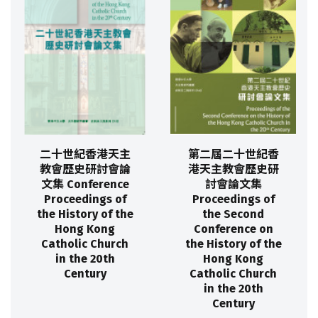
二十世紀香港天主
第二屆二十世紀香
教會歷史研討會論
港天主教會歷史研
文集 Conference
討會論文集
Proceedings of
Proceedings of
the History of the
the Second
Hong Kong
Conference on
Catholic Church
the History of the
in the 20th
Hong Kong
Century
Catholic Church
in the 20th
Century