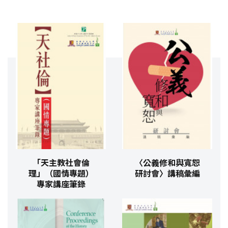
「天主教社會倫
〈公義修和與寬恕
理」（國情專題）
研討會〉講稿彙編
專家講座筆錄