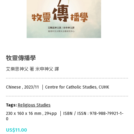
牧靈傳播學
艾樂思神父 著 米申神父 譯
Chinese , 2023/11
Centre for Catholic Studies, CUHK
Tags:
Religious Studies
230 x 160 x 16 mm , 294pp
ISBN / ISSN : 978-988-79921-1-
0
US$11.00