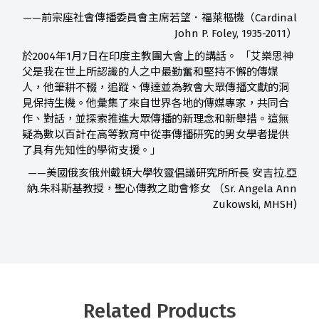
——前宗座社會傳播委員會主席若望．福萊樞機（Cardinal
John P. Foley, 1935-2011）
於2004年1月7日在印度主教團大會上的講話。 「艾樂思神
父是我在世上所認識的人之中最勤奮和堅持不懈的傳媒
人，他筆耕不輟，追蹤、傳達並為教會大眾傳播文獻的洞
見保持生機。他彙集了來自世界各地的傳媒專家，共同合
作、對話，並探索推進大眾傳播的新理念和新舉措。這無
疑為數以百計在高等教育中從事傳播研究的男女學者提供
了具有先知性的學術支援。」
——美國俄亥俄州戴頓大學牧靈倡議研究所所長 安吉拉.亞
納.朱科斯基教授，聖心傳教之助會修女 （Sr. Angela Ann
Zukowski, MHSH)
Related Products