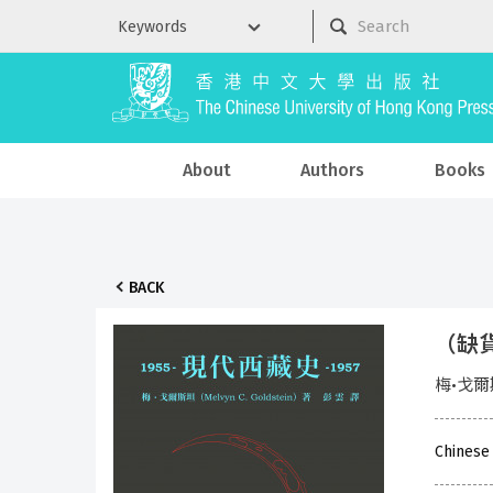
About
Authors
Books
BACK
（缺貨
梅•戈爾斯
Chinese