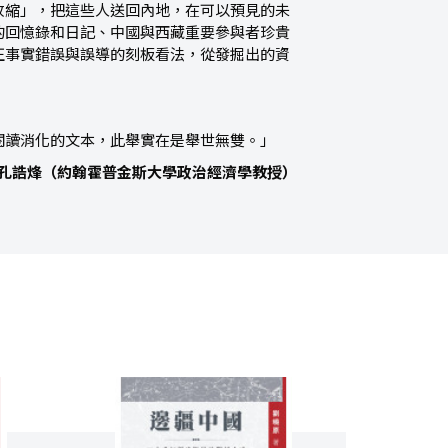
收縮」，把這些人送回內地，在可以預見的未
的回憶錄和日記、中國與西藏重要參與者珍貴
正事實錯誤與誤導的刻板看法，從發掘出的資
閱讀消化的文本，此舉實在是舉世無雙。」
孔誥烽（約翰霍普金斯大學政治經濟學教授）