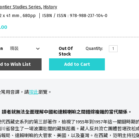
ontier Studies Series
,
History
52 x 41 mm , 680pp
ISBN / ISSN : 978-988-237-104-0
.00
on
Out Of
Quantity:
Stock
d to Wish List
Add to Cart
及常用音譯，請
按此
瀏覽。
代，讀者就無法全面理解中國和達賴喇嘛之間錯綜複雜的當代關係。
代西藏史系列的第三部著作，檢視了1955年到1957年這一關鍵時
四川省發生了一場波瀾壯闊的藏族起義。藏人反共流亡團體哲堪孜松
情報局、達賴喇嘛的大管家、美國，以及臺灣。在西藏，范明主持拉