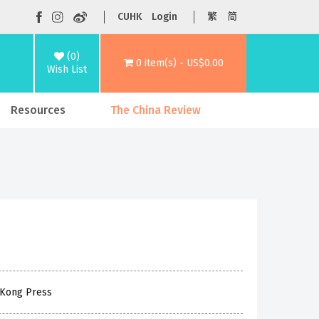
CUHK
Login
繁
简
(0)
0 item(s) - US$0.00
Wish List
Resources
The China Review
 Kong Press