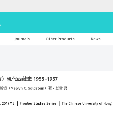
Journals
Other Products
News
）現代西藏史 1955–1957
坦（Melvyn C. Goldstein）著 • 彭雲 譯
 , 2019/12
Frontier Studies Series
The Chinese University of Hong