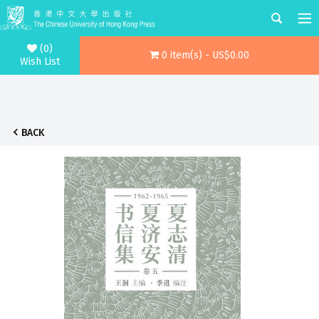
(0)
0 item(s) - US$0.00
Wish List
BACK