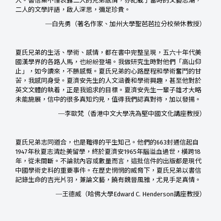
人。書信集不僅表露二人的兄弟感情，亦記載了當時的文藝思潮，
二人的文學評語，啟人深思，彌足珍貴。
─白先勇（著名作家、加州大學聖芭芭拉分校榮休教授）
夏氏兄弟的生活、學術、感情，都在書中完整呈現，五六十年代美
國漢學界的各路人馬，也紛紛登場。我做研究生時對他們「高山仰
止」，如今讀來，不勝感慨。夏氏兄弟的心路歷程和學術奮鬥的甘
苦，我感同身受。夏濟安先生的人文涵養和學術興趣，甚至他對於
英文文體的執着，正是我追求的目標。夏濟安先生一輩子雄才大略
未能施展，信中的很多真知灼見，值得我們認真對待，加以發揚。
─李歐梵（香港中文大學冼為堅中國文化講座教授）
夏氏兄弟志同道合，也是難得的平生知己。他們的663封通信起自
1947年秋夏志清赴美留學，終於夏濟安1965年腦溢血過世，橫跨18
年，從未間斷。不論就內容或數量而言，這批信件的出版都是現代
中國學術史料的重要事件。在歷史惘惘的威脅下，夏氏兄弟以書信
記錄生命的吉光片羽，兼論文藝，饒有魏晉風雅，尤見手足真情。
─王德威（哈佛大學Edward C. Henderson講座教授）