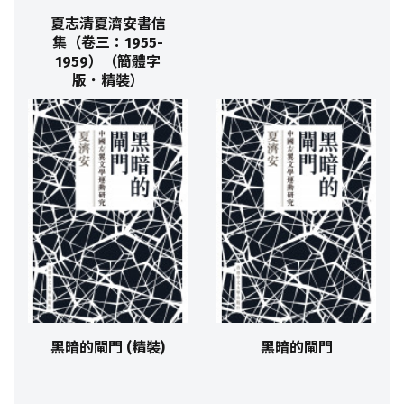
夏志清夏濟安書信
集（卷三：1955-
1959）（簡體字
版．精裝）
黑暗的閘門 (精裝)
黑暗的閘門