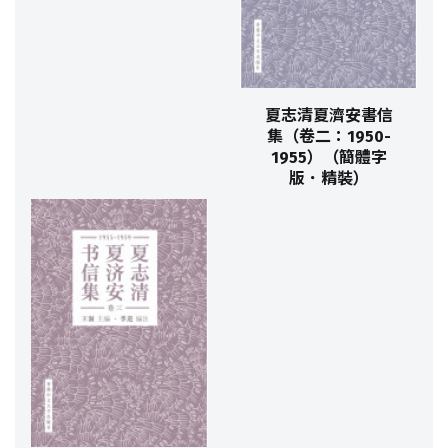
夏志清夏濟安書信
集（卷二：1950-
1955）（簡體字
版．精裝）