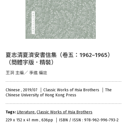
夏志清夏濟安書信集（卷五：1962–1965）
（簡體字版．精裝）
王洞 主編／ 季進 編註
Chinese , 2019/07
Classic Works of Hsia Brothers
The
Chinese University of Hong Kong Press
Tags:
Literature
,
Classic Works of Hsia Brothers
229 x 152 x 41 mm , 636pp
ISBN / ISSN : 978-962-996-793-2