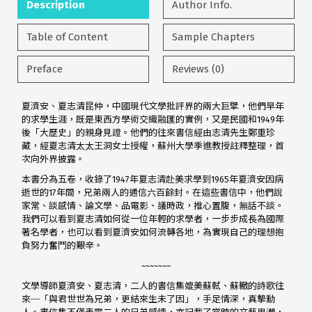
Description
Author Info.
Table of Content
Sample Chapters
Preface
Reviews (0)
夏濟安、夏志清昆仲，中國現代文學批評界的兩大巨擘，他們早年
的求學生涯，既是東西方學術交織融匯的實例，又是民國和1949年
後「大歷史」的親身見證。他們的往來書信經由志清先生鄭重珍
藏，經夏志清太太王洞女士授權，蘇州大學季進教授註釋整理，首
次向外界披露。
本書分為五卷，收錄了1947年夏志清赴美求學到1965年夏濟安因病
逝世的17年間，兄弟兩人的通信六百餘封。在這些書信中，他們說
家常、談感情、論文學、品電影、議時政，推心置腹，無話不談。
我們可以看到夏志清如何從一位年輕的求學者，一步步成長為國際
著名學者，也可以看到夏濟安如何流轉各地，為實現自己的理想抱
負努力奮鬥的艱辛。
~~~~~~~
文學導師夏濟安、夏志清，二人的書信集媲美蘇軾、蘇轍的詩歌往
來─「與君世世為兄弟，更結來生未了因」，手足情深，真摯動