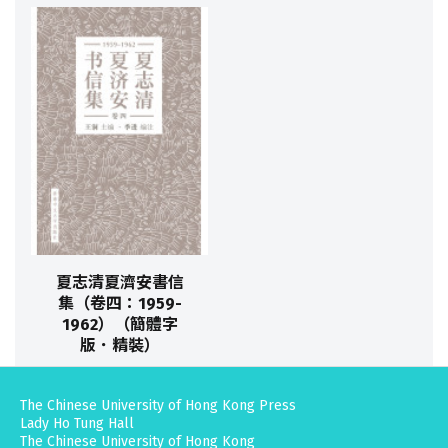
夏志清夏濟安書信
集（卷四：1959-
1962）（簡體字
版．精裝）
The Chinese University of Hong Kong Press
Lady Ho Tung Hall
The Chinese University of Hong Kong