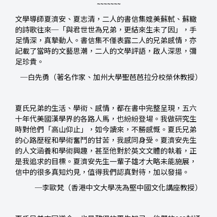
~~~~~~~
文學導師夏濟安、夏志清，二人的書信集媲美蘇軾、蘇轍
的詩歌往來─「與君世世為兄弟，更結來生未了因」，手
足情深，真摯動人。書信集不僅表露二人的兄弟感情，亦
記載了當時的文藝思潮，二人的文學評語，啟人深思，彌
足珍貴。
─白先勇（著名作家、加州大學聖芭芭拉分校榮休教授）
夏氏兄弟的生活、學術、感情，都在書中完整呈現，五六
十年代美國漢學界的各路人馬，也紛紛登場。我做研究生
時對他們「高山仰止」，如今讀來，不勝感慨。夏氏兄弟
的心路歷程和學術奮鬥的甘苦，我感同身受。夏濟安先生
的人文涵養和學術興趣，甚至他對於英文文體的執着，正
是我追求的目標。夏濟安先生一輩子雄才大略未能施展，
信中的很多真知灼見，值得我們認真對待，加以發揚。
─李歐梵（香港中文大學冼為堅中國文化講座教授）