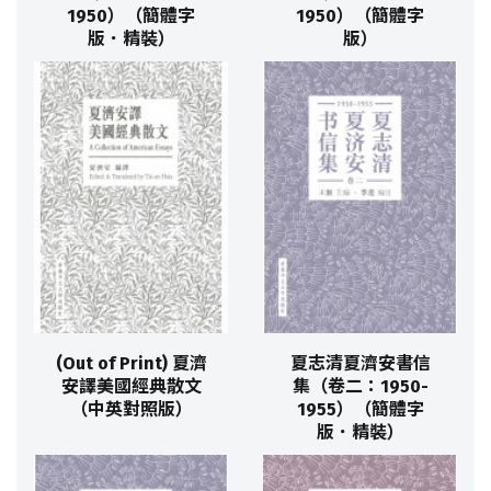
1950）（簡體字
1950）（簡體字
版．精裝）
版）
(Out of Print) 夏濟
夏志清夏濟安書信
安譯美國經典散文
集（卷二：1950-
（中英對照版）
1955）（簡體字
版．精裝）