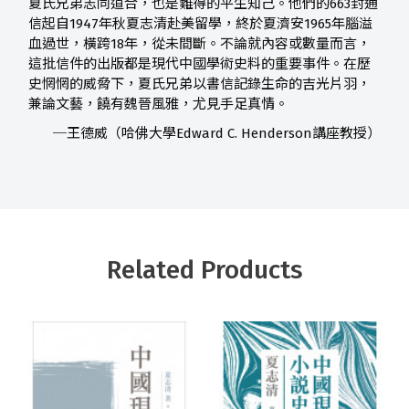
夏氏兄弟志同道合，也是難得的平生知己。他們的663封通
信起自1947年秋夏志清赴美留學，終於夏濟安1965年腦溢
血過世，橫跨18年，從未間斷。不論就內容或數量而言，
這批信件的出版都是現代中國學術史料的重要事件。在歷
史惘惘的威脅下，夏氏兄弟以書信記錄生命的吉光片羽，
兼論文藝，饒有魏晉風雅，尤見手足真情。
─王德威（哈佛大學Edward C. Henderson講座教授）
Related Products