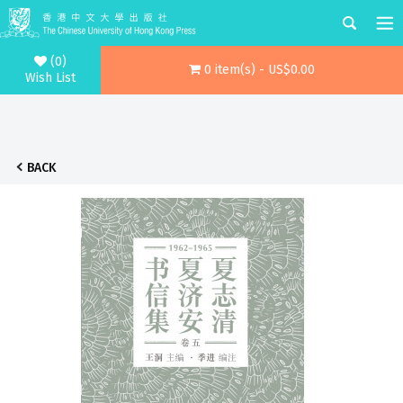
(0)
0 item(s) - US$0.00
Wish List
BACK