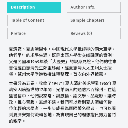
Description
Author Info.
Table of Content
Sample Chapters
Preface
Reviews (0)
夏濟安、夏志清昆仲，中國現代文學批評界的兩大巨擘，
他們早年的求學生涯，既是東西方學術交織融匯的實例，
又是民國和1949年後「大歷史」的親身見證。他們的往來
書信經由志清先生鄭重珍藏，經夏志清太太王洞女士授
權，蘇州大學季進教授註釋整理，首次向外界披露。
本書分為五卷，收錄了1947年夏志清赴美求學到1965年夏
濟安因病逝世的17年間，兄弟兩人的通信六百餘封。在這
些書信中，他們說家常、談感情、論文學、品電影、議時
政，推心置腹，無話不談。我們可以看到夏志清如何從一
位年輕的求學者，一步步成長為國際著名學者，也可以看
到夏濟安如何流轉各地，為實現自己的理想抱負努力奮鬥
的艱辛。