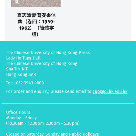
夏志清夏濟安書信
集（卷四：1959-
1962）（簡體字
版）
The Chinese University of Hong Kong Press
Lady Ho Tung Hall
The Chinese University of Hong Kong
Sha Tin, N.T.
Hong Kong SAR
Tel: +852 3943 9800
For order and enquiry, please send email to
cup@cuhk.edu.hk
Office Hours:
Monday - Friday
(10:30am - 12:30pm; 2:30pm - 5:30pm)
Closed on Saturday, Sunday and Public Holidays