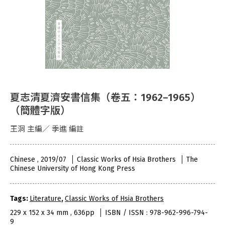
夏志清夏濟安書信集（卷五：1962–1965）
（簡體字版）
王洞 主編／ 季進 編註
Chinese , 2019/07
Classic Works of Hsia Brothers
The
Chinese University of Hong Kong Press
Tags:
Literature
,
Classic Works of Hsia Brothers
229 x 152 x 34 mm , 636pp
ISBN / ISSN : 978-962-996-794-
9