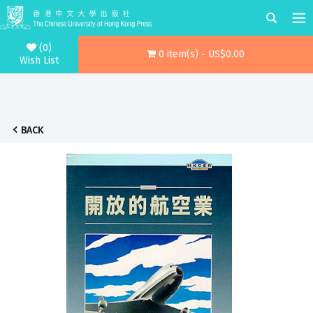
(0)
0 item(s) - US$0.00
Wish List
BACK