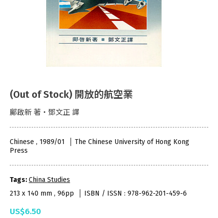
(Out of Stock) 開放的航空業
鄺啟新 著‧鄧文正 譯
Chinese , 1989/01
The Chinese University of Hong Kong
Press
Tags:
China Studies
213 x 140 mm , 96pp
ISBN / ISSN : 978-962-201-459-6
US$6.50