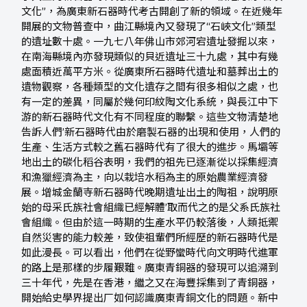
文化”，為廣東新石器時代考古開創了新的領域。在近幾年
開展的文物普查中，曲江縣境內又發現了“石峽文化”類型
的遺址數十處。一九七八年佛山市郊河宕遺址發掘以來，
在南海縣境內亦發現類似的貝近遺址三十九處，其中有幾
處面積近萬平方米。從廣東所石器時代遺址和墓葬出土的
遺物觀察，各種類型的文化遺存之間有很多相似之處，也
有一定的差異，同屬於幾何印紋陶文化系統，與長江中下
游的新石器時代文化有不同程度的聯繫。這些文物清楚地
告訴人們’新石器時代由於磨製石器的出現和使用，人們的
生產、生活方式較之舊石器時代有了很大的進步。馬壩等
地出土的碳化稻谷表明，我們的祖先已逐漸從以採集經濟
和漁獵經濟為主，向以栽培水稻為主的原始農業經濟發
展。增城金蘭寺新石器時代晚期遺址出土的陶祖，說明原
始的母采氏族社會組織已經解體’取而代之的是父系氏族社
會組織。但由於這一時期的生產水平仍較落後，人類抵禦
自然災害的能力較差，致使祖輩們所經歷的新石器時代是
如此漫長。可以看出，他們在從野蠻時代向文明時代進軍
的路上是那樣的步履艱難。廣東青銅器的發現可以追溯到
三十年代，先是在香港，繼之又在海豐採集到了青銅器，
開始給史學界提出厂如何認識廣東青銅文化的問題。新中