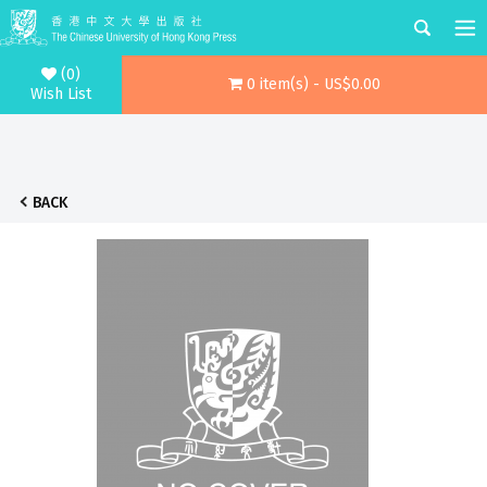
(0)
0 item(s) - US$0.00
Wish List
BACK