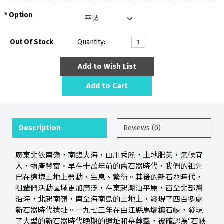
Option
Out Of Stock
Quantity:
Add to Wish List
Add to Cart
Description
Reviews (0)
廣東北依南嶺，南臨大海，山川秀麗，土地肥美，氣候宜
人，物產豐富。早在十萬年前的舊石器時代，我們的祖先
已在這塊土地上勞動、生息、繁衍。其後的新石器時代，
祖輩們活動區域更加廣泛，在東起潮汕平原，西至北部灣
沿海，北起南嶺，南至海南島的土地上，發現了四百多處
新石器時代遺址。一九七三年在曲江縣馬壩鎮石峽，發現
了大型的新石器時代晚期的遺址和墓葬羣，被確認為“石峽