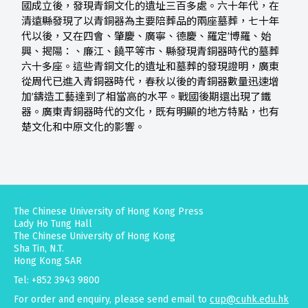
國成立後，發現青銅文化的遺址三百多處。六十年代，在
清遠縣發現了以青銅器為主要陪葬品的兩座墓葬，七十年
代以後，又在四會、肇慶、廣寧、德慶、羅定’博羅、始
興、揭陽：、廉江、饒平等市、縣發現青銅器時代的墓葬
六十多座。這些青銅文化的遺址和墓葬的發現證明，廣東
從周代已進入青銅器時代，春秋以後的青銅器數量迅速增
加’鑄造工藝達到了相當高的水平。戰國後期還出現了鐵
器。廣東青銅器時代的文化，既有明顯的地方特點，也有
楚文化和中原文化的影響。
The Chinese University of Hong Kong Press
Lady Ho Tung Hall
The Chinese University of Hong Kong
Sha Tin, N.T.
Hong Kong SAR
Tel: +852 3943 9800
For order and enquiry, please send email to
cup@cuhk.edu.hk