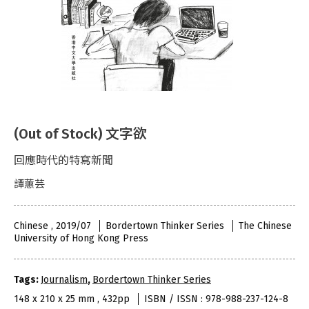
(Out of Stock) 文字欲
回應時代的特寫新聞
譚蕙芸
Chinese , 2019/07
Bordertown Thinker Series
The Chinese
University of Hong Kong Press
Tags:
Journalism
,
Bordertown Thinker Series
148 x 210 x 25 mm , 432pp
ISBN / ISSN : 978-988-237-124-8