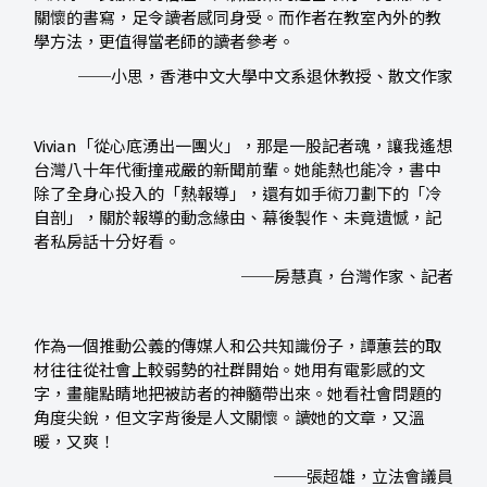
關懷的書寫，足令讀者感同身受。而作者在教室內外的教
學方法，更值得當老師的讀者參考。
──小思，香港中文大學中文系退休教授、散文作家
Vivian「從心底湧出一團火」，那是一股記者魂，讓我遙想
台灣八十年代衝撞戒嚴的新聞前輩。她能熱也能冷，書中
除了全身心投入的「熱報導」，還有如手術刀劃下的「冷
自剖」，關於報導的動念緣由、幕後製作、未竟遺憾，記
者私房話十分好看。
──房慧真，台灣作家、記者
作為一個推動公義的傳媒人和公共知識份子，譚蕙芸的取
材往往從社會上較弱勢的社群開始。她用有電影感的文
字，畫龍點睛地把被訪者的神髓帶出來。她看社會問題的
角度尖銳，但文字背後是人文關懷。讀她的文章，又溫
暖，又爽！
──張超雄，立法會議員