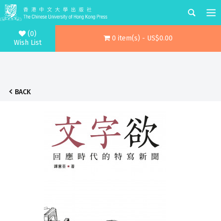
(0)
0 item(s) - US$0.00
Wish List
BACK