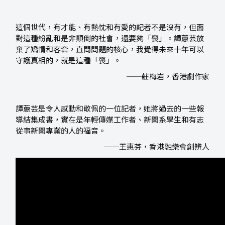
這個世代，有才能、有熱忱和有愛的記者不是沒有，但面
對這種紛亂和是非顛倒的社會，還要夠「喪」。譚蕙芸放
棄了矯情和客套，直問問題的核心，我覺得未來十年可以
守護真相的，就是這種「喪」。
──莊梅岩，香港劇作家
譚蕙芸是令人感動和敬佩的一位記者，她將過去的一些報
導結集成書，實在是年輕傳媒工作者、新聞系學生和有志
從事新聞專業的人的福音。
──王惠芬，香港融樂會創辨人