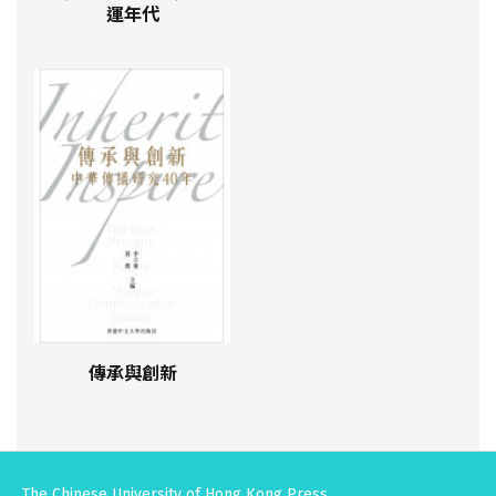
運年代
傳承與創新
The Chinese University of Hong Kong Press