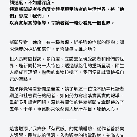
講速度，不如講深度。
特寫新聞記者多角度立體呈現受訪者的生活世界，將「他
們」變成
「
我們」。
以真實紮實的報導，令讀者從一粒沙看見一個世界。
新聞界對「速度」有一種普遍、近乎強迫症狀的迷戀；講
求深度的採訪和寫作，是否便無立錐之地？
投入長時間採訪，多角度、立體去呈現受訪者和他們的世
界，是新聞特寫一大特色；透過脈絡化的重新呈現，陌生
人變成可理解，熟悉的事物拉遠了，我們便能誠實檢視自
己的盲點。
如果你覺得看新聞是苦差，請了解這一位從不願辜負讀者
期望和社會責任的記者，如何努力寫出紮實真實的報導，
重新吸引讀者回歸，深信有價值的特寫新聞文章即使放了
五年、十年，重讀起來依然讓人歷歷在目，觸動人心。
~~~~~~~~
這書增添了我許多「有質感」的閱讀體驗。從作者善於向
人類學、民族誌的借溫、入微觀察的適當取材，充滿人文