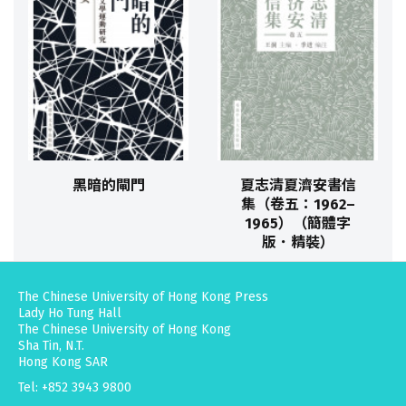
黑暗的閘門
夏志清夏濟安書信
集（卷五：1962–
1965）（簡體字
版．精裝）
The Chinese University of Hong Kong Press
Lady Ho Tung Hall
The Chinese University of Hong Kong
Sha Tin, N.T.
Hong Kong SAR
Tel: +852 3943 9800