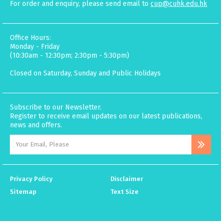
For order and enquiry, please send email to
cup@cuhk.edu.hk
Office Hours:
Monday - Friday
(10:30am - 12:30pm; 2:30pm - 5:30pm)
Closed on Saturday, Sunday and Public Holidays
Subscribe to our Newsletter.
Register to receive email updates on our latest publications,
news and offers.
Privacy Policy
Disclaimer
Sitemap
Text Size