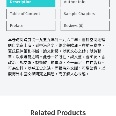
Description
Author Info.
Table of Content
Sample Chapters
Preface
Reviews (0)
本卷時間跨度從一九五九年到一九六二年，書翰空間地理
則自北京上海，到香港台北，終北美歐洲。在前三卷中，
夏氏昆仲筆札不斷，論文衡藝，以究文心之妙；賦詩聯
章，以求雕龍之精。此卷一如既往，談文藝，會師友，言
政治，說交游，製餐飲，觀電影，不一而足，在在皆有。
可為史料，以補正史之缺，而續海外文脈；可增談資，以
觀海外中國文學研究之興起，而了解人心世態。
Related Products