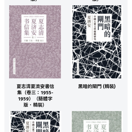
夏志清夏濟安書信
黑暗的閘門 (精裝)
集（卷三：1955-
1959）（簡體字
版．精裝）