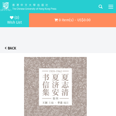
(0)
0 item(s) - US$0.00
Wish List
BACK