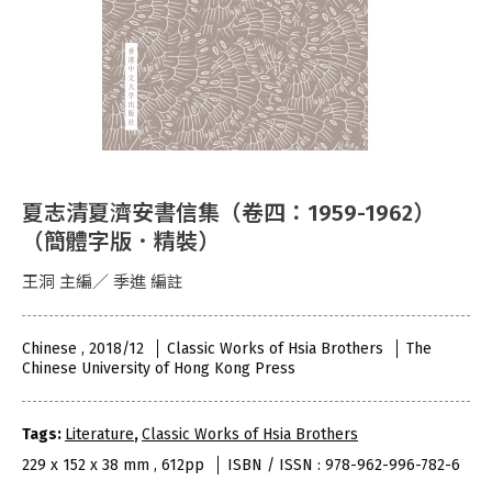
夏志清夏濟安書信集（卷四：1959-1962）
（簡體字版．精裝）
王洞 主編／ 季進 編註
Chinese , 2018/12
Classic Works of Hsia Brothers
The
Chinese University of Hong Kong Press
Tags:
Literature
,
Classic Works of Hsia Brothers
229 x 152 x 38 mm , 612pp
ISBN / ISSN : 978-962-996-782-6