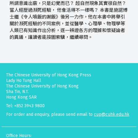
所謂意識出竅，只是幻覺而已？ 超自然現象其實很自然？
當人經歷過瀕死經驗， 他會活得不一樣嗎？ 本書是施諾博
士繼《令人噴飯的謝飯》後另一力作，他在本書中將舉引
關於瀕死經驗的不同案例，並從醫學、心理學、物理學等
人類已有知識作出分析，逐一辨證各方的理據和懷疑論者
的異議，讓讀者能按圖索驥，繼續尋問。
The Chinese University of Hong Kong Press
Lady Ho Tung Hall
The Chinese University of Hong Kong
Sha Tin, N.T.
Hong Kong SAR
Tel: +852 3943 9800
For order and enquiry, please send email to
cup@cuhk.edu.hk
Office Hours: