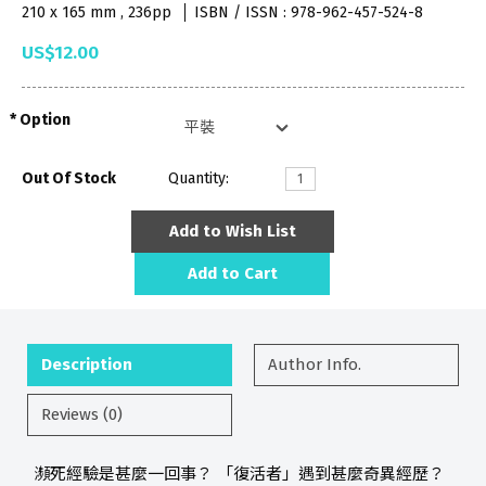
210 x 165 mm , 236pp
ISBN / ISSN : 978-962-457-524-8
US$12.00
Option
Out Of Stock
Quantity:
Add to Wish List
Add to Cart
Description
Author Info.
Reviews (0)
瀕死經驗是甚麼一回事？ 「復活者」遇到甚麼奇異經歷？