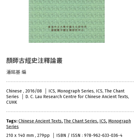
顏師古經史注釋論叢
潘銘基 編
Chinese , 2016/08
ICS, Monograph Series, ICS, The Chant
Series
D. C. Lau Research Centre for Chinese Ancient Texts,
CUHK
Tags:
Chinese Ancient Texts
,
The Chant Series
,
ICS
,
Monograph
Series
210 x 140 mm , 279pp
ISBN / ISSN : 978-962-633-036-4