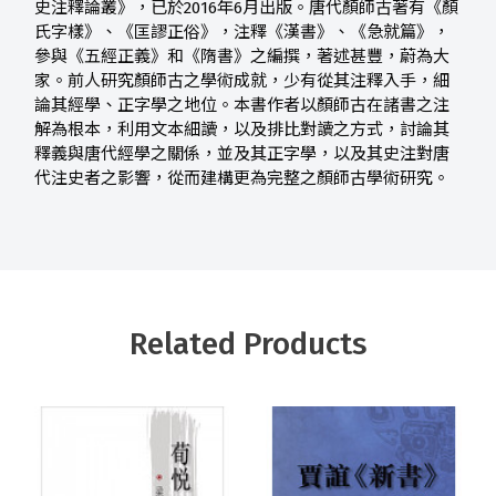
史注釋論叢》，已於2016年6月出版。唐代顏師古著有《顏
氏字樣》、《匡謬正俗》，注釋《漢書》、《急就篇》，
參與《五經正義》和《隋書》之編撰，著述甚豐，蔚為大
家。前人研究顏師古之學術成就，少有從其注釋入手，細
論其經學、正字學之地位。本書作者以顏師古在諸書之注
解為根本，利用文本細讀，以及排比對讀之方式，討論其
釋義與唐代經學之關係，並及其正字學，以及其史注對唐
代注史者之影響，從而建構更為完整之顏師古學術研究。
Related Products