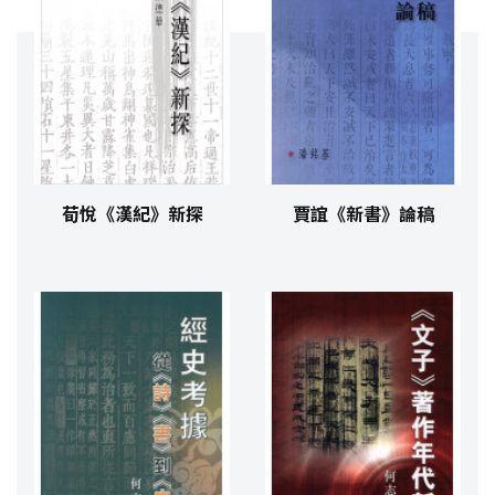
荀悅《漢紀》新探
賈誼《新書》論稿