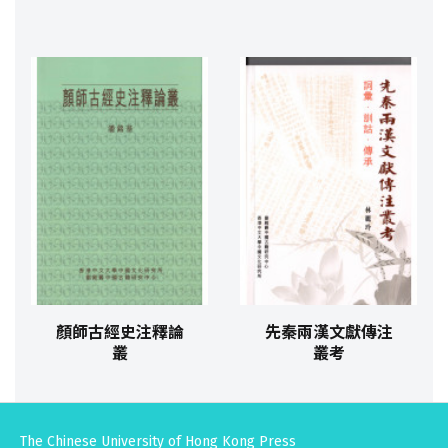
顏師古經史注釋論
先秦兩漢文獻傳注
叢
叢考
The Chinese University of Hong Kong Press