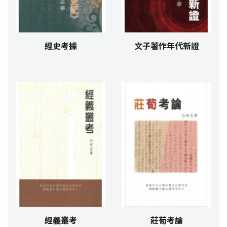
經史考據
文子著作年代新證
經義叢考
莊荀考論