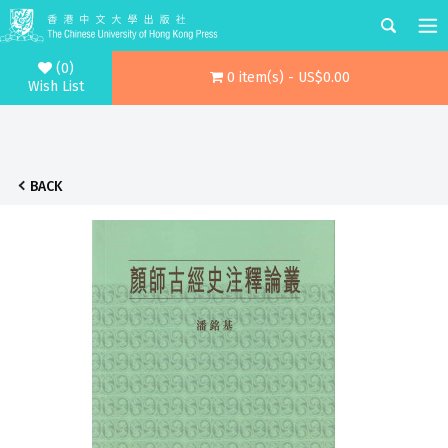
(0)
0 item(s) - US$0.00
Wish List
BACK