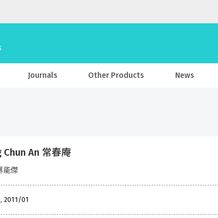
Journals
Other Products
News
g Chun An 常春庵
蔣能傑
, 2011/01