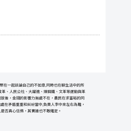
人聚在一起談論自己的不如意,同時也在聊生活中的所
改革、人民公社、大躍進、煉鋼鐵、文革等運動與革
開放後，金錢的影響力無處不在，農民在求富裕的同
也處在矛盾重重和糾紛當中,負責人李中來左右為難，
人是否真心信佛，其實誰也不敢確定。