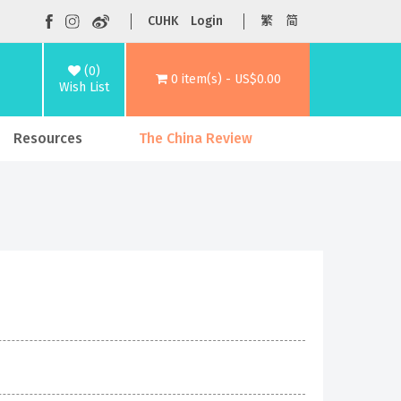
CUHK
Login
繁
简
(0)
0 item(s) - US$0.00
Wish List
Resources
The China Review