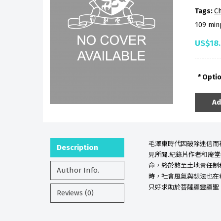
Tags:
Ch
109 min
US$18
Opti
Ad
毛澤東時代因破除迷信而
Description
見所聞.紀錄片作者和庵
命，終於熬至土地責任制
Author Info.
時，社會風氣與想法也在
只好求助於菩薩顯靈顯聖
Reviews (0)