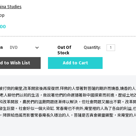
ina Studies
pp
.00
on
Out Of
Quantity:
Stock
d to Wish List
Add to Cart
被打倒的廟堂,改革開放後再度復燃.拜佛的人懷著對菩薩的期許而燒香,燒香的
堂老人聊他們以前的生活，敘說著他們的命運隨著新中國摸索而前進，歷經土地
和改革開放，農民們的溫飽問題逐漸得以解決，但社會問題又層出不窮。改革
發生巨變。社會好似一個大染缸. 常春庵也不例外,庵堂裡的人為了各自的利益,
，降罪給造謠而影響常春庵長久穩治的人，菩薩是否真會顯靈顯聖，來庵堂的