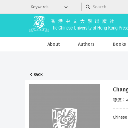
About
Authors
Books
BACK
Chan
導演：
Chinese 