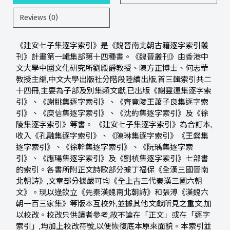
Reviews (0)
《建安七子集逐字索引》是《魏晉南北朝古籍逐字索引叢
刊》計畫第一輯集部第十四種書。《魏晉叢刊》由香港中
文大學中國文化研究所劉殿爵教授、陳方正博士、何志華
教授主編,中文大學出版社分階段陸續出版,首三輯索引共二
十四冊,主要為子部及別集類文獻,已出版《謝靈運集逐字索
引》、《謝朓集逐字索引》、《齊竟陵王蕭子良集逐字索
引》、《庾信集逐字索引》、《沈約集逐字索引》及《徐
陵集逐字索引》等書。 《建安七子集逐字索引》為合訂本,
收入《孔融集逐字索引》、《陳琳集逐字索引》《王粲集
逐字索引》、《徐幹集逐字索引》、《阮瑀集逐字索
引》、《應瑒集逐字索引》及《劉楨集逐字索引》七部書
的索引。各書所附正文詩歌部分據丁福保《全漢三國晉南
北朝詩》,文章部分據嚴可均《全上古三代秦漢三國六朝
文》。現以逯欽立《先秦漢魏南北朝詩》和張溥《漢魏六
朝一百三家集》等版本互校外,並據其他文獻所見之重文,加
以校改。校改只供讀者參考,故不論在「正文」或在「逐字
索引」,均加上校改符號,以便恢復底本原來面貌。本索引並