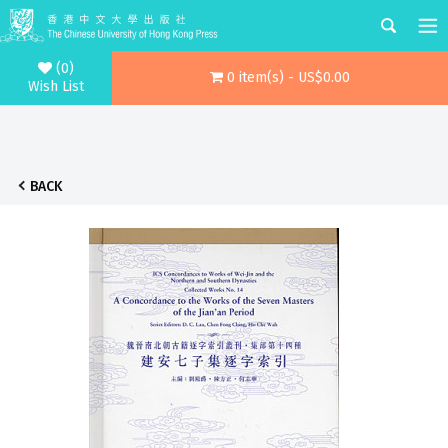
(0)
0 item(s) - US$0.00
Wish List
BACK