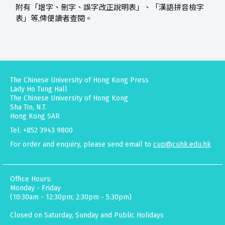
附有「增字、刪字、誤字改正說明表」、「漢語拼音檢字
表」等,俾便讀者查閱。
The Chinese University of Hong Kong Press
Lady Ho Tung Hall
The Chinese University of Hong Kong
Sha Tin, N.T.
Hong Kong SAR
Tel: +852 3943 9800
For order and enquiry, please send email to
cup@cuhk.edu.hk
Office Hours:
Monday - Friday
(10:30am - 12:30pm; 2:30pm - 5:30pm)
Closed on Saturday, Sunday and Public Holidays