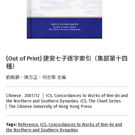
(Out of Print) 建安七子逐字索引（集部第十四
種）
劉殿爵、陳方正、何志華 主編
Chinese , 2001/12
ICS, Concordances to Works of Wei-Jin and
the Northern and Southern Dynasties, ICS, The Chant Series
The Chinese University of Hong Kong Press
Tags:
Reference
,
ICS
,
Concordances to Works of Wei-Jin and
the Northern and Southern Dynasties