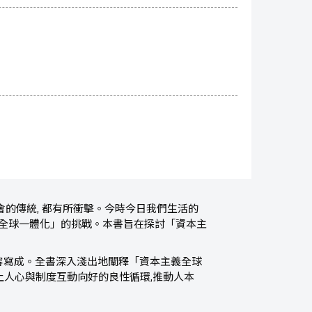
的傳統, 都有所衝擊。今時今日我們生活的
「全球一體化」的挑戰。本書旨在探討「資本主
容寫成。全書深入淺出地闡釋「資本主義全球
上人心與制度互動向好的良性循環,推動人本