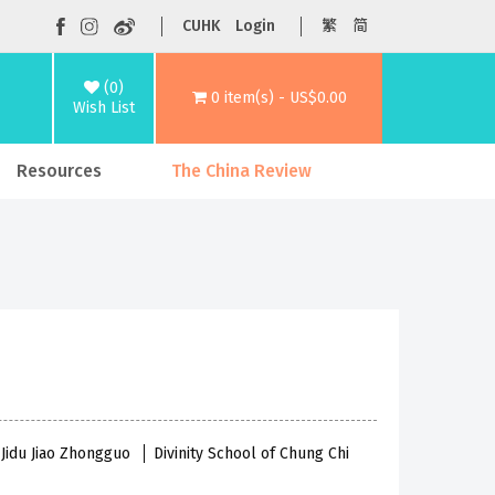
CUHK
Login
繁
简
(0)
0 item(s) - US$0.00
Wish List
Resources
The China Review
 Jidu Jiao Zhongguo
Divinity School of Chung Chi