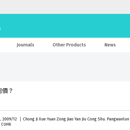
Journals
Other Products
News
何價？
 , 2009/12
Chong Ji Xue Yuan Zong Jiao Yan Jiu Cong Shu. Pangwanlun
, CUHK