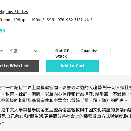
ligious Studies
40 mm , 198pp
ISBN / ISSN : 978-962-7137-44-3
.50
on
Out Of
Quantity:
Stock
d to Wish List
Add to Cart
廿一世紀初世界上規模最宏闊、影響最深遠的大趨勢,對一切人類社會
、教育、社群、消閒、以至內心信仰和行為操守, 幾乎無一不受到
心靈領域的挑戰及基督宗教和中華文化傳統（儒、釋、道）的回應。
香港中文大學崇基學院第五屆龐萬倫基督教與中國文化講座的演講內
反思自己內心和?體生活,更進而改善社會上的種種做事方式與制度,踏
化。