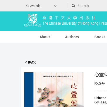
About
Authors
Books
BACK
心靈
陸鴻基
Chinese
College