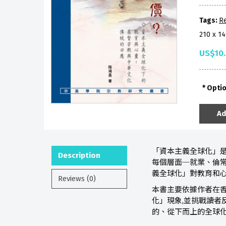
Tags:
Re
210 x 1
US$10
Opti
Ad
「資本主義全球化」是
Description
每個層面─就業、倫常
義全球化」對教育和
Reviews (0)
本書主要依據作者在
化」現象,並挑戰讀者
的、從下而上的全球