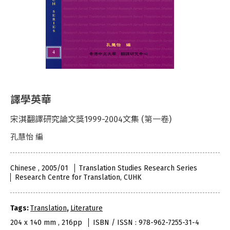
譯學英華
宋淇翻譯研究論文獎1999-2004文集 (第一卷)
孔慧怡 編
Chinese , 2005/01
Translation Studies Research Series
Research Centre for Translation, CUHK
Tags:
Translation
,
Literature
204 x 140 mm , 216pp
ISBN / ISSN : 978-962-7255-31-4