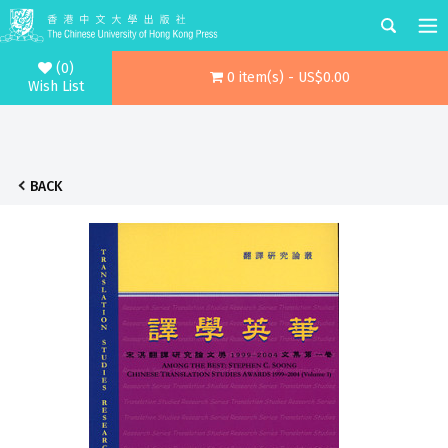
(0)
0 item(s) - US$0.00
Wish List
BACK