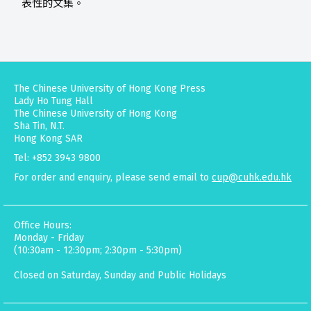
表性的文集。
The Chinese University of Hong Kong Press
Lady Ho Tung Hall
The Chinese University of Hong Kong
Sha Tin, N.T.
Hong Kong SAR
Tel: +852 3943 9800
For order and enquiry, please send email to
cup@cuhk.edu.hk
Office Hours:
Monday - Friday
(10:30am - 12:30pm; 2:30pm - 5:30pm)
Closed on Saturday, Sunday and Public Holidays