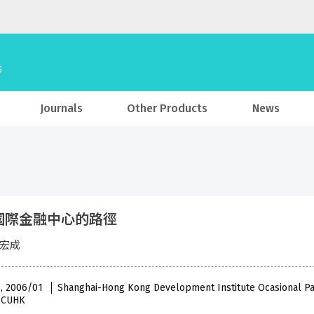
Journals
Other Products
News
國際金融中心的路徑
曹宏成
 , 2006/01
Shanghai-Hong Kong Development Institute Ocasional P
, CUHK