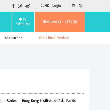
CUHK
Login
繁
简
(0)
0 item(s) - US$0.00
Wish List
Resources
The China Review
aper Series
Hong Kong Institute of Asia-Pacific