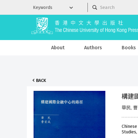
About
Authors
Books
BACK
構建
華民, 
Chinese
Studies