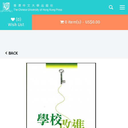
(0)
0 item(s) - US$0.00
Wish List
BACK