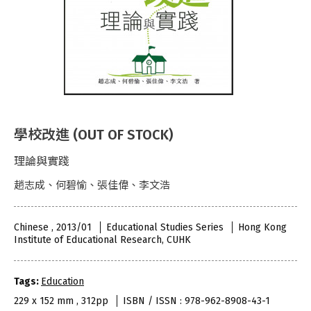
學校改進 (OUT OF STOCK)
理論與實踐
趙志成、何碧愉、張佳偉、李文浩
Chinese , 2013/01
Educational Studies Series
Hong Kong
Institute of Educational Research, CUHK
Tags:
Education
229 x 152 mm , 312pp
ISBN / ISSN : 978-962-8908-43-1