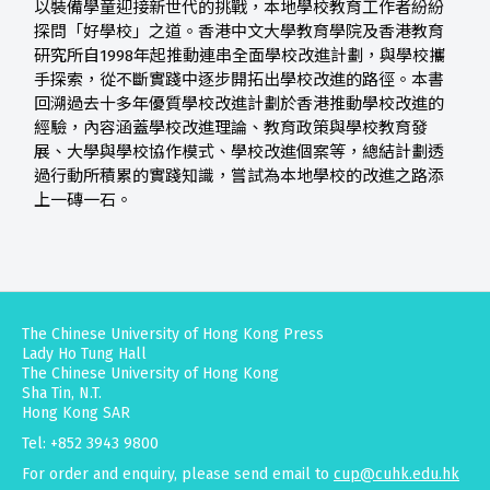
以裝備學童迎接新世代的挑戰，本地學校教育工作者紛紛
探問「好學校」之道。香港中文大學教育學院及香港教育
研究所自1998年起推動連串全面學校改進計劃，與學校攜
手探索，從不斷實踐中逐步開拓出學校改進的路徑。本書
回溯過去十多年優質學校改進計劃於香港推動學校改進的
經驗，內容涵蓋學校改進理論、教育政策與學校教育發
展、大學與學校協作模式、學校改進個案等，總結計劃透
過行動所積累的實踐知識，嘗試為本地學校的改進之路添
上一磚一石。
The Chinese University of Hong Kong Press
Lady Ho Tung Hall
The Chinese University of Hong Kong
Sha Tin, N.T.
Hong Kong SAR
Tel: +852 3943 9800
For order and enquiry, please send email to
cup@cuhk.edu.hk