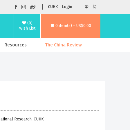
CUHK
Login
繁
简
(0)
0 item(s) - US$0.00
Wish List
Resources
The China Review
cational Research, CUHK