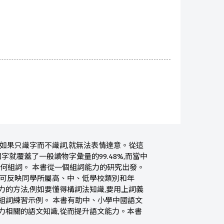
,如果只識字而不識詞,就無法表情達意。從這
個字就覆蓋了一般讀物字彙量的99.48%,而當中
如何組詞。 本書從一個組詞能力的研究出發。
低可反映同學所屬高、中、低學校類別和年
力的方法,例如要懂得構詞法知識,要用上詞義
組詞練習示例。 本書有助中、小學中國語文
力相關的語文知識,從而提升語文能力。本書