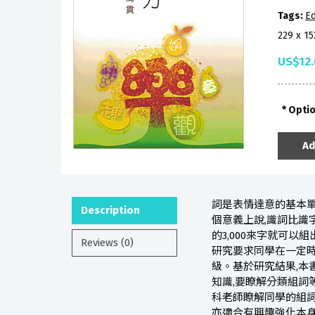
Tags:
Ed
229 x 1
US$12
Opti
Ad
詞是表情達意的基本單
Description
個意義上說,識詞比識字
的3,000來字就可
Reviews (0)
研究要求同學在一定時
級。基於研究結果,本
知識,要瞭解分類組詞
科老師瞭解同學的組詞
亦適合有興趣強化本