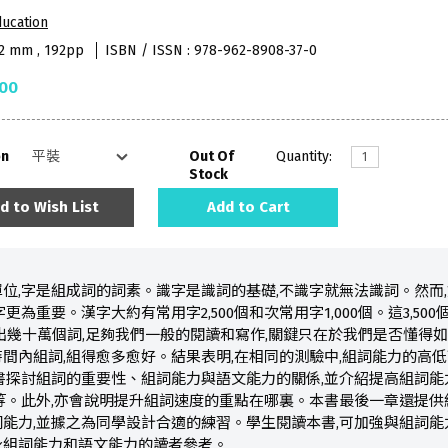
ucation
52 mm , 192pp
ISBN / ISSN : 978-962-8908-37-0
.00
on
Out Of
Quantity:
Stock
d to Wish List
Add to Cart
位,字是組成詞的詞素。識字是識詞的基礎,不識字就無法識詞。然而
更為重要。漢字大約有常用字2,500個和次常用字1,000個。這3,500
以組出幾十萬個詞,足夠我們一般的閱讀和寫作,關鍵只在於我們是否懂得
間內組詞,組得愈多愈好。結果表明,在相同的測驗中,組詞能力的高
書探討組詞的重要性、組詞能力與語文能力的關係,並介紹提高組詞能
等。此外,亦會說明提升組詞速度的重點在哪裏。本書最後一章還提供
能力,並據之為同學設計合適的練習。學生閱讀本書,可加強與組詞能
身組詞能力和語文能力的讀者參考。