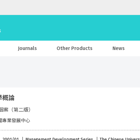
Journals
Other Products
News
學概論
個案（第二版）
理專業發展中心
 , 2001/01
Management Development Series
The Chinese Univers