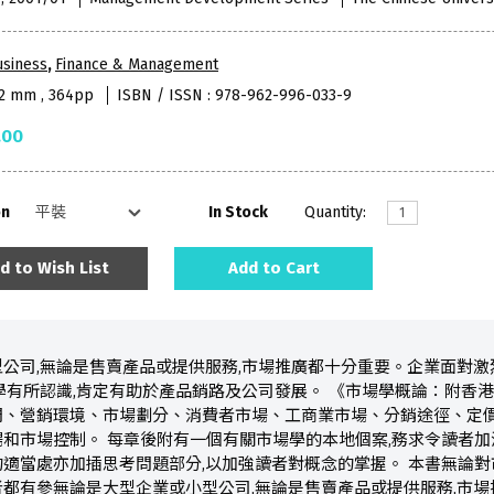
usiness
,
Finance & Management
52 mm , 364pp
ISBN / ISSN : 978-962-996-033-9
.00
on
In Stock
Quantity:
d to Wish List
Add to Cart
公司,無論是售賣產品或提供服務,市場推廣都十分重要。企業面對激
學有所認識,肯定有助於產品銷路及公司發展。 《市場學概論：附香
門、營銷環境、市場劃分、消費者市場、工商業市場、分銷途徑、定
和市場控制。 每章後附有一個有關市場學的本地個案,務求令讀者加
適當處亦加插思考問題部分,以加強讀者對概念的掌握。 本書無論
都有參無論是大型企業或小型公司,無論是售賣產品或提供服務,市場