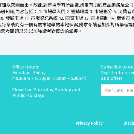
實難以突圍而出。故此,對市場學有所認識,肯定有助於產品銷路及公
,內容包括： 1. 市場學入門 2. 營銷環境 3. 市場劃分 4. 消費者市場 
0. 發展市場 11. 市場資訊系統 12. 國際市場 13. 市場控制 14. 關
,每章後附有一個有關市場學的本地個案,務求令讀者加深對所學理論
思考問題部分,以加強讀者對概念的掌握。
Office Hours:
Subscribe to ou
Monday - Friday
Register to rec
(10:30am - 12:30pm; 2:30pm - 5:30pm)
and offers.
Closed on Saturday, Sunday and
Public Holidays
Privacy Policy
Discl