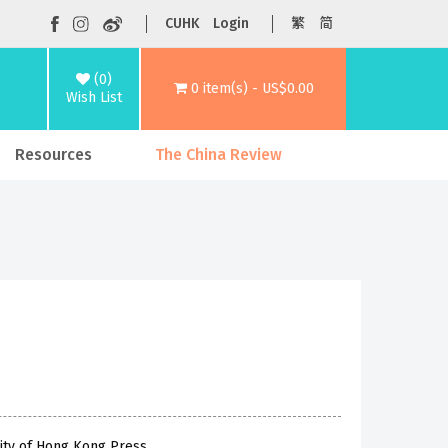
CUHK
Login
繁
简
(0)
0 item(s) - US$0.00
Wish List
Resources
The China Review
ity of Hong Kong Press