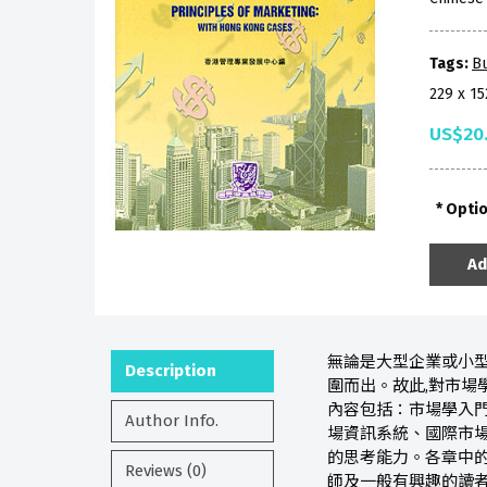
Tags:
B
229 x 1
US$20
Opti
Ad
無論是大型企業或小型
Description
圍而出。故此,對市場
內容包括：市場學入
Author Info.
場資訊系統、國際市場
的思考能力。各章中的
Reviews (0)
師及一般有興趣的讀者