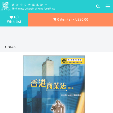
(0)
0 item(s) - US$0.00
Wish List
BACK