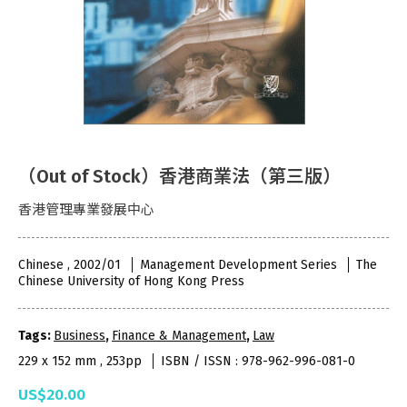
（Out of Stock）香港商業法（第三版）
香港管理專業發展中心
Chinese , 2002/01
Management Development Series
The
Chinese University of Hong Kong Press
Tags:
Business
,
Finance & Management
,
Law
229 x 152 mm , 253pp
ISBN / ISSN : 978-962-996-081-0
US$20.00