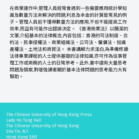
在商業運作中,管理人員經常會遇到一些需要應用統計學知
識及數量方法來解決的問題,利息及本金的計算是常見的例
子。管理人員若不懂得數量方法的應用,不但不能提高工作
效率,而且有可能作出錯誤決定。 《香港商業法》以簡潔的
文筆,介紹基本的法律概念,內容包括：香港的司法制度、合
約法、民事侵權法、商業組織法、公司法、僱傭法、知識
產權法、土地法和商貿法。 本書講解力求淺白,為準備修讀
法律專業課程的人士提供基礎的法律知識,亦可作為從事管
理工作或商務的人士的日常參考。此外,書中還有大量思考
問題及個案,對增強讀者關於基本法律問題的思考能力大有
幫助。
The Chinese University of Hong Kong Press
Lady Ho Tung Hall
The Chinese University of Hong Kong
Sha Tin, N.T.
Hong Kong SAR