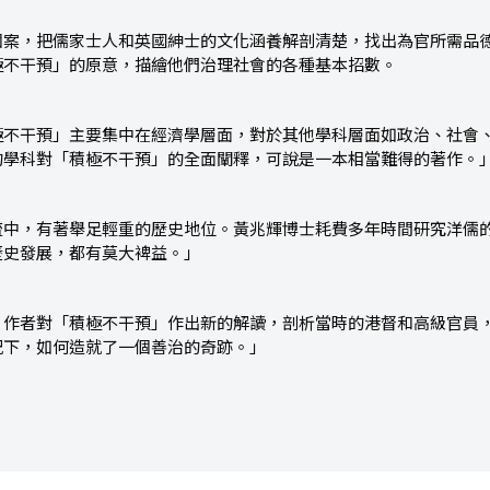
個案，把儒家士人和英國紳士的文化涵養解剖清楚，找出為官所需品
極不干預」的原意，描繪他們治理社會的各種基本招數。
極不干預」主要集中在經濟學層面，對於其他學科層面如政治、社會
的學科對「積極不干預」的全面闡釋，可說是一本相當難得的著作。
流中，有著舉足輕重的歷史地位。黃兆輝博士耗費多年時間研究洋儒
歷史發展，都有莫大裨益。」
，作者對「積極不干預」作出新的解讀，剖析當時的港督和高級官員
況下，如何造就了一個善治的奇跡。」