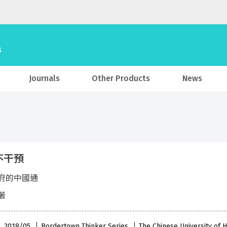
Journals
Other Products
News
不干預
府的中國通
著
 , 2018/05
Bordertown Thinker Series
The Chinese University of