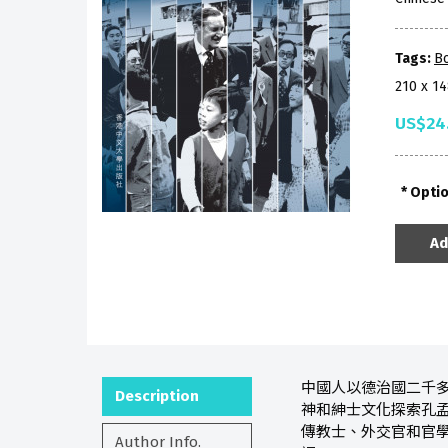
Tags:
Bo
210 x 1
US$24
Opti
Ad
中國人以德治國二千
Description
神和紳士文化探索孔
傳教士、外交官和官
Author Info.