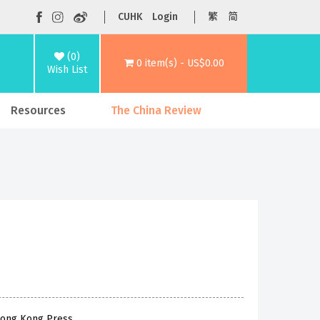
CUHK
Login
繁
简
(0)
0 item(s) - US$0.00
Wish List
Resources
The China Review
 Hong Kong Press