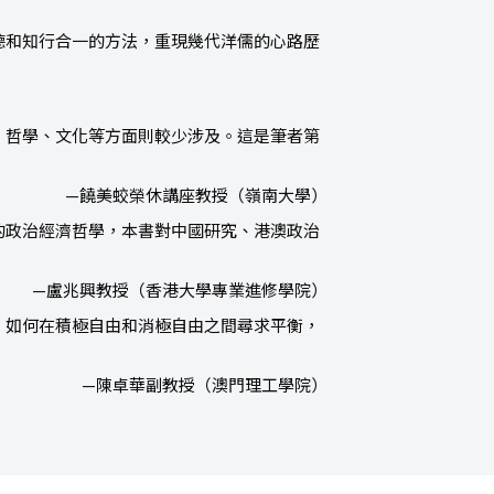
德和知行合一的方法，重現幾代洋儒的心路歷
、哲學、文化等方面則較少涉及。這是筆者第
」
—饒美蛟榮休講座教授（嶺南大學）
的政治經濟哲學，本書對中國研究、港澳政治
—盧兆興教授（香港大學專業進修學院）
，如何在積極自由和消極自由之間尋求平衡，
—陳卓華副教授（澳門理工學院）