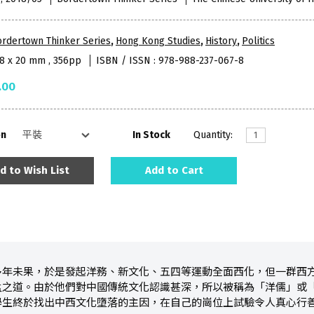
rdertown Thinker Series
,
Hong Kong Studies
,
History
,
Politics
48 x 20 mm , 356pp
ISBN / ISSN : 978-988-237-067-8
.00
on
In Stock
Quantity:
d to Wish List
Add to Cart
多年未果，於是發起洋務、新文化、五四等運動全面西化，但一群西
孟之道。由於他們對中國傳統文化認識甚深，所以被稱為「洋儒」或
學生終於找出中西文化墮落的主因，在自己的崗位上試驗令人真心行