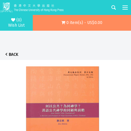
(0)
0 item(s) - US$0.00
Wish List
BACK