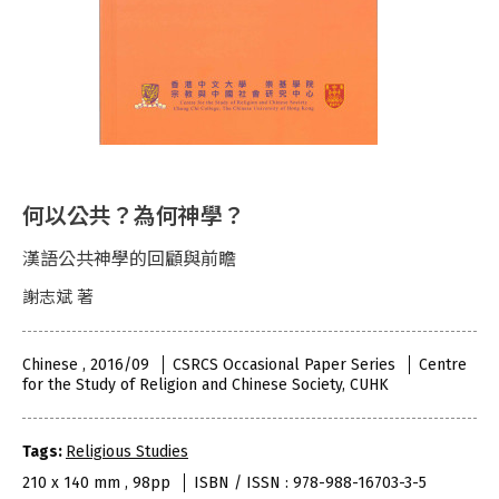
何以公共？為何神學？
漢語公共神學的回顧與前瞻
謝志斌 著
Chinese , 2016/09
CSRCS Occasional Paper Series
Centre
for the Study of Religion and Chinese Society, CUHK
Tags:
Religious Studies
210 x 140 mm , 98pp
ISBN / ISSN : 978-988-16703-3-5