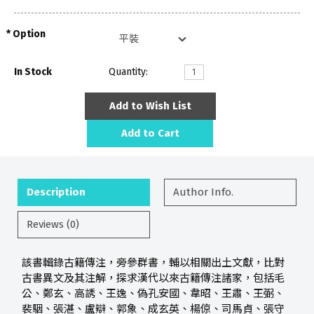
Option
In Stock
Quantity:
Add to Wish List
Add to Cart
Description
Author Info.
Reviews (0)
該書輯錄古籍傳注，旁參群書，輔以相關出土文獻，比對
古書異文及其注解，探求漢代以來古籍傳注諸家，包括毛
公、鄭玄、高誘、王逸、偽孔安國、韋昭、王肅、王弼、
裴駰、張湛、盧辯、郭象、成玄英、楊倞、司馬貞、張守