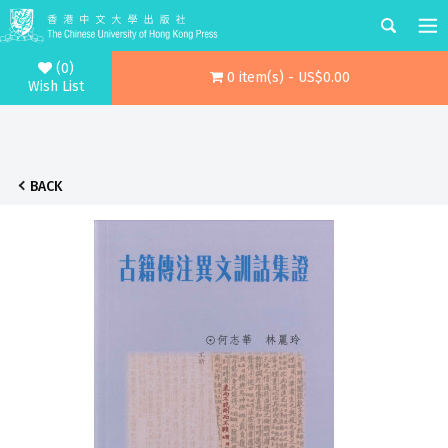
(0)
0 item(s) - US$0.00
Wish List
BACK