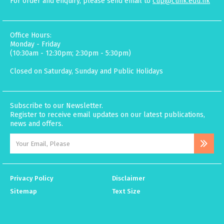
For order and enquiry, please send email to
cup@cuhk.edu.hk
Office Hours:
Monday - Friday
(10:30am - 12:30pm; 2:30pm - 5:30pm)
Closed on Saturday, Sunday and Public Holidays
Subscribe to our Newsletter.
Register to receive email updates on our latest publications,
news and offers.
Privacy Policy
Disclaimer
Sitemap
Text Size