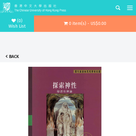
(0)
0 item(s) - US$0.00
Wish List
BACK