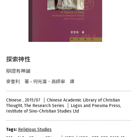
探索神性
辯證有神論
麥奎利 著 • 何光滬、高師寧 譯
Chinese , 2015/07
Chinese Academic Library of Christian
Thought, The Research Series
Logos and Pneuma Press,
Institute of Sino-Christian Studies Ltd
Tags:
Religious Studies