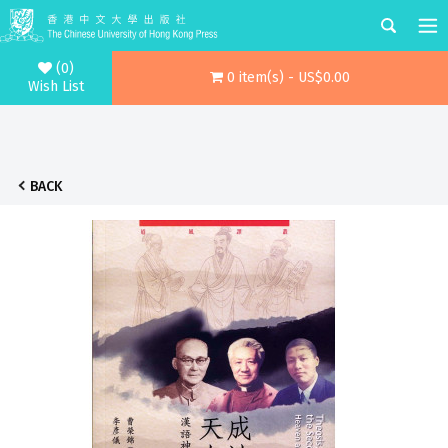
(0)
0 item(s) - US$0.00
Wish List
BACK