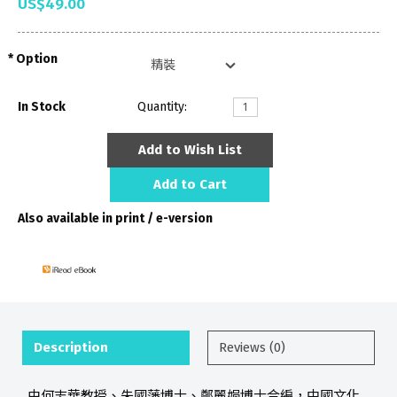
US$49.00
Option
In Stock
Quantity:
Add to Wish List
Add to Cart
Also available in print / e-version
Description
Reviews (0)
由何志華教授、朱國藩博士、鄭麗娟博士合編，中國文化