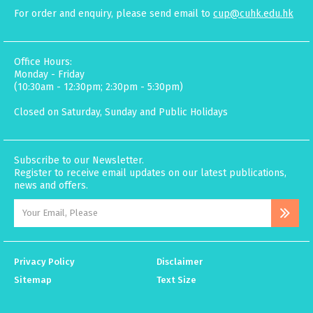
For order and enquiry, please send email to
cup@cuhk.edu.hk
Office Hours:
Monday - Friday
(10:30am - 12:30pm; 2:30pm - 5:30pm)
Closed on Saturday, Sunday and Public Holidays
Subscribe to our Newsletter.
Register to receive email updates on our latest publications,
news and offers.
Privacy Policy
Disclaimer
Sitemap
Text Size