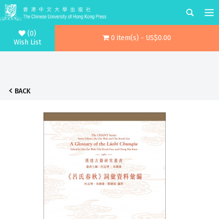
(0)
0 item(s) - US$0.00
Wish List
BACK