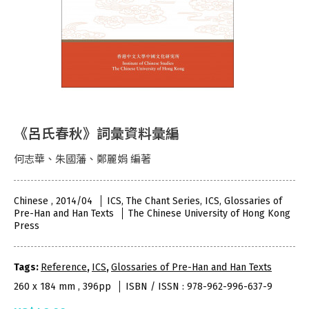
《呂氏春秋》詞彙資料彙編
何志華、朱國藩、鄭麗娟 編著
Chinese , 2014/04
ICS, The Chant Series, ICS, Glossaries of
Pre-Han and Han Texts
The Chinese University of Hong Kong
Press
Tags:
Reference
,
ICS
,
Glossaries of Pre-Han and Han Texts
260 x 184 mm , 396pp
ISBN / ISSN : 978-962-996-637-9