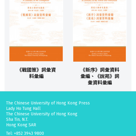
《戰國策》詞彙資
《新序》詞彙資料
料彙編
彙編、《說苑》詞
彙資料彙編
The Chinese University of Hong Kong Press
Lady Ho Tung Hall
The Chinese University of Hong Kong
Sha Tin, N.T.
Hong Kong SAR
Tel: +852 3943 9800