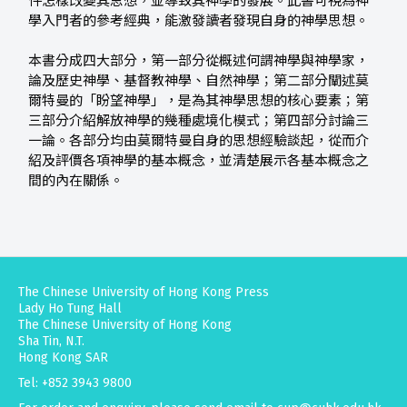
件怎樣改變其思想，並導致其神學的發展。此書可視為神
學入門者的參考經典，能激發讀者發現自身的神學思想。
本書分成四大部分，第一部分從概述何謂神學與神學家，
論及歷史神學、基督教神學、自然神學；第二部分闡述莫
爾特曼的「盼望神學」，是為其神學思想的核心要素；第
三部分介紹解放神學的幾種處境化模式；第四部分討論三
一論。各部分均由莫爾特曼自身的思想經驗談起，從而介
紹及評價各項神學的基本概念，並清楚展示各基本概念之
間的內在關係。
The Chinese University of Hong Kong Press
Lady Ho Tung Hall
The Chinese University of Hong Kong
Sha Tin, N.T.
Hong Kong SAR
Tel: +852 3943 9800