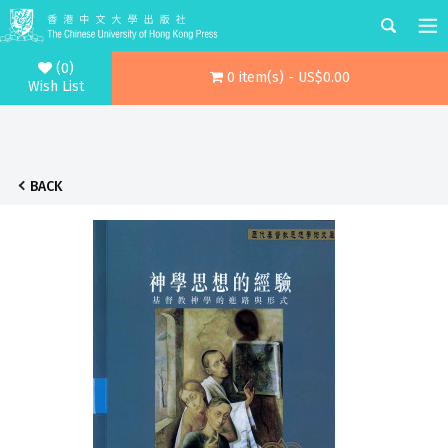
(0)
0 item(s) - US$0.00
Wish List
BACK