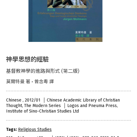
神學思想的經驗
基督教神學的進路與形式 (第二版)
莫爾特曼 著 • 曾念粵 譯
Chinese , 2012/01
Chinese Academic Library of Christian
Thought, The Modern Series
Logos and Pneuma Press,
Institute of Sino-Christian Studies Ltd
Tags:
Religious Studies