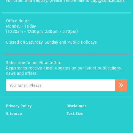
For order and enquiry, please send email to
cup@cuhk.edu.hk
Office Hours:
Monday - Friday
(10:30am - 12:30pm; 2:30pm - 5:30pm)
Closed on Saturday, Sunday and Public Holidays
Subscribe to our Newsletter.
Register to receive email updates on our latest publications,
news and offers.
Privacy Policy
Disclaimer
Sitemap
Text Size