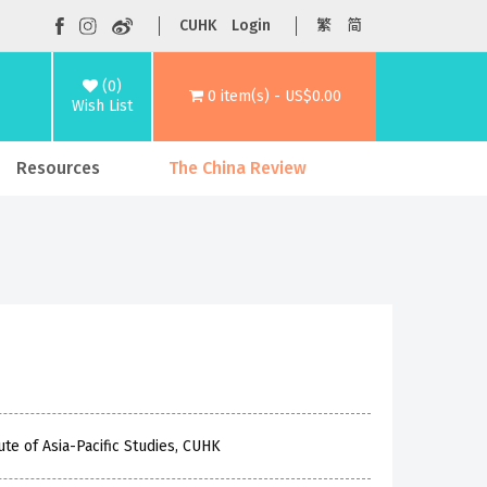
CUHK
Login
繁
简
(0)
0 item(s) - US$0.00
Wish List
Resources
The China Review
te of Asia-Pacific Studies, CUHK