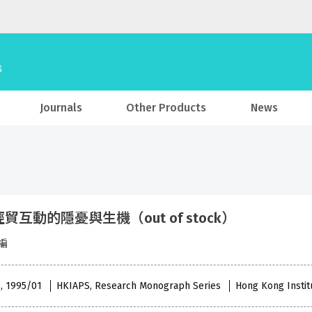
Journals
Other Products
News
貿互動的隱憂與生機（out of stock）
編
 , 1995/01
HKIAPS, Research Monograph Series
Hong Kong Institu