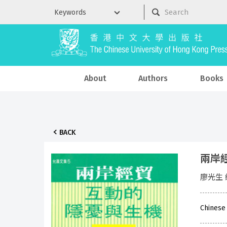
About
Authors
Books
BACK
兩岸經
廖光生 
Chinese