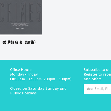
香港教育法（缺貨）
Office Hours:
Subscribe to ou
Monday - Friday
Register to rec
(10:30am - 12:30pm; 2:30pm - 5:30pm)
and offers.
Closed on Saturday, Sunday and
Public Holidays