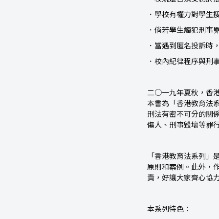
．學校有權力對學生
．倘若學生觸犯刑事
．當遇到匿名投訴時
．校內紀律程序與刑
二○一九年夏秋，香
本書為「香港教育法
刑法有密不可分的關
傷人、刑事毀壞等罪
「香港教育法系列」
原則和案例。此外，
責，好讓大家齊心協
本系列特色：