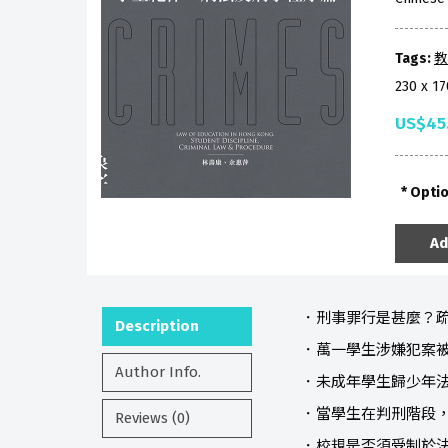
Tags:
教
230 x 1
US$45
Opti
Ad
．刑事罪行是甚麼？
Description
．萬一學生涉嫌犯案
Author Info.
．未成年學生歸少年
．當學生在判刑階段
Reviews (0)
．校規是否須受制於