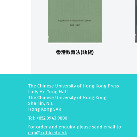
香港教育法(缺貨)
The Chinese University of Hong Kong Press
Lady Ho Tung Hall
The Chinese University of Hong Kong
Sha Tin, N.T.
Hong Kong SAR
Tel: +852 3943 9800
For order and enquiry, please send email to
cup@cuhk.edu.hk