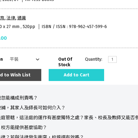
育
,
法律
,
通識
70 x 27 mm , 520pp
ISBN / ISSN : 978-962-457-599-6
.00
on
Out Of
Quantity:
Stock
d to Wish List
Add to Cart
疏忽能構成刑責嗎？
被捕，其家人及師長可如何介入？
法庭管轄，這法庭的運作有甚麼獨特之處？家長、校長及教師又能否
，校方能提供甚麼協助？
法律？若與法律發生衝突，校規還有效嗎？