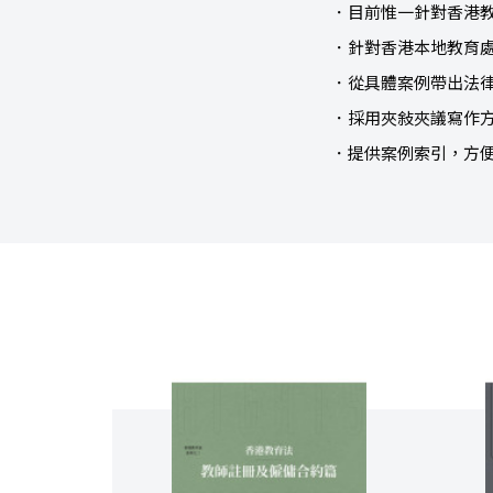
．目前惟一針對香港
．針對香港本地教育
．從具體案例帶出法
．採用夾敍夾議寫作
．提供案例索引，方