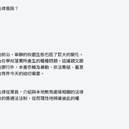
法律風險？
的前沿，寧靜的校園生態也起了巨大的變化。
及在學校落實所產生的種種問題。這議題又跟
的罪行外，本書亦觸及暴動、非法集結、蓄意
教育界今天的迫切需要。
法律從業員，介紹與本地教育處境相關的法律
效的普通法法制，從而理性地辨識彼此的權