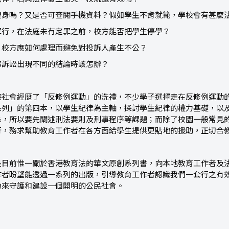
搜身嗎？又是否可查閱手機資料？假如學生不肯就範，學校會有甚麼
罪行，在法庭未有定罪之前，校方能否把學生停學？
，校方應如何處理而避免對投訴人產生不公？
事訴訟出現不同的結論時該怎辦？
港社會經歷了「反修例運動」的洗禮，不少學子選擇走在反修例運動
系列」的第四本，以學生紀律為主軸，探討學生紀律的權力基礎，以
係，所以要先闡述刑法要則及刑事程序等課題；而除了校園一般常見
行，務求幫助教育工作者在各方面給學生提供更貼地的援助，正切合
是目前惟一關於香港教育法的華文原創系列書，向本地教育工作者及
作者盼望能透過一系列的出版，引導教育工作者認識我們一套行之有
力來守護和建設一個開明的公民社會。