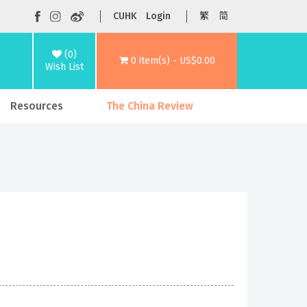
CUHK
Login
繁
简
(0)
0 item(s) - US$0.00
Wish List
Resources
The China Review